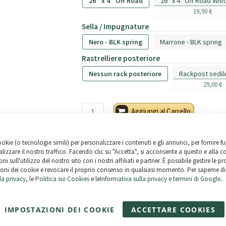
26'' x 4'' Off Road
26'' x 4'' Off Road Whi
19,90 €
Sella / Impugnature
Nero - BLK spring
Marrone - BLK spring
Rastrelliere posteriore
Nessun rack posteriore
Rackpost sedil
29,00 €
Aggiungi al Carrello
ookie (o tecnologie simili) per personalizzare i contenuti e gli annunci, per fornire fu
lizzare il nostro traffico. Facendo clic su "Accetta", si acconsente a questo e alla c
ni sull'utilizzo del nostro sito con i nostri affiliati e partner. È possibile gestire le p
oni dei cookie e revocare il proprio consenso in qualsiasi momento. Per saperne di 
la privacy
, le
Politica sui Cookies
e le
Informativa sulla privacy e termini di Google
..
IMPOSTAZIONI DEI COOKIE
ACCETTARE COOKIES