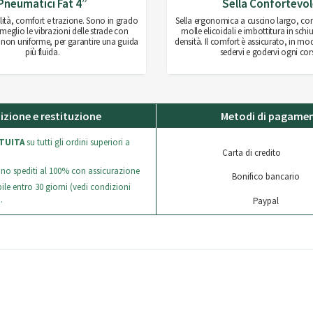
Pneumatici Fat 4”
Sella Confortevo
lità, comfort e trazione. Sono in grado
Sella ergonomica a cuscino largo, co
 meglio le vibrazioni delle strade con
molle elicoidali e imbottitura in sc
 non uniforme, per garantire una guida
densità. Il comfort è assicurato, in m
più fluida.
sedervi e godervi ogni cor
izione e restituzione
Metodi di pagame
TUITA
su tutti gli ordini superiori a
Carta di credito
sono spediti al 100% con assicurazione
Bonifico bancario
ile entro 30 giorni (vedi condizioni
.
Paypal