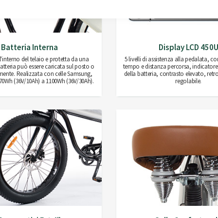
Batteria Interna
Display LCD 450
'interno del telaio e protetta da una
5 livelli di assistenza alla pedalata, c
batteria può essere caricata sul posto o
tempo e distanza percorsa, indicatore
lmente. Realizzata con celle Samsung,
della batteria, contrasto elevato, ret
70Wh (36V/10Ah) a 1100Wh (36V/30Ah).
regolabile.