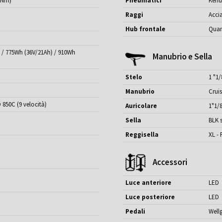
0Nm)
Pneumatici
Kenda
Raggi
Accia
Hub frontale
Qua
 / 775Wh (36V/21Ah) / 910Wh
Manubrio e Sella
Stelo
1 "1/
Manubrio
Cruis
 850C (9 velocità)
Auricolare
1"1/
Sella
BLK 
Reggisella
XL -
Accessori
Luce anteriore
LED
Luce posteriore
LED
Pedali
Well