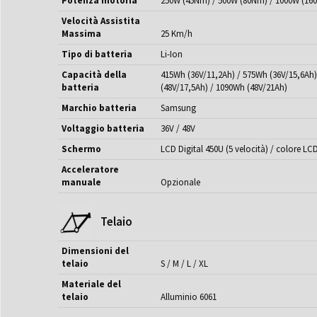
Potenza motoria
250W (45Nm) / 500W (80Nm) / 1000W (16
Velocità Assistita
Massima
25 Km/h
Tipo di batteria
Li-Ion
Capacità della
415Wh (36V/11,2Ah) / 575Wh (36V/15,6Ah)
batteria
(48V/17,5Ah) / 1090Wh (48V/21Ah)
Marchio batteria
Samsung
Voltaggio batteria
36V / 48V
Schermo
LCD Digital 450U (5 velocità) / colore LCD
Acceleratore
manuale
Opzionale
Telaio
Dimensioni del
telaio
S / M / L / XL
Materiale del
telaio
Alluminio 6061