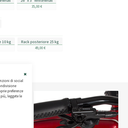
tewhall
26'' x 3'' Whitewhall
35,00 €
e 10 kg
Rack posteriore 25 kg
49,00 €
Close
nzioni di social
Cookie
ondivisione
Bar
roprie preferenze
più, leggete le