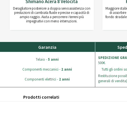
Shimano Acera 8 Velocità
Deragliatore posteriore a doppia servoassistenza con
Maggiore stabi
prestazioni di cambiata fluide e precise e capacità di
di assorbire
ampio raggio. Aiuta a percorrere i terreni più
fondo stradale
impegnativi con meno interruzioni.
Garanzia
Sped
SPEDIZIONE GRA
Telaio -
5 anni
500€.
Componenti meccanici -
2 anni
Tutti gli ordini 
Restituzione possib
Componenti elettrici -
2 anni
generali di vendita)
Prodotti correlati