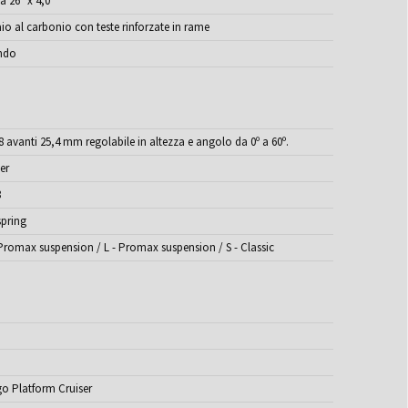
 26" x 4,0"
io al carbonio con teste rinforzate in rame
ndo
8 avanti 25,4 mm regolabile in altezza e angolo da 0º a 60º.
er
8
spring
 Promax suspension / L - Promax suspension / S - Classic
go Platform Cruiser