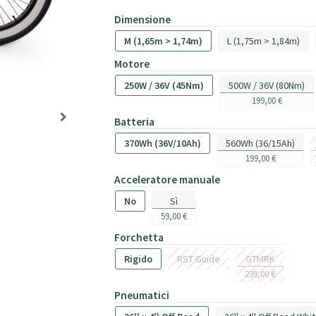
Dimensione
M (1,65m > 1,74m)
L (1,75m > 1,84m)
Motore
250W / 36V (45Nm)
500W / 36V (80Nm)
199,00 €
Batteria
370Wh (36V/10Ah)
560Wh (36/15Ah)
199,00 €
Acceleratore manuale
No
Sì
59,00 €
Forchetta
Rigido
RST Guide
GTMRK
239,00 €
Pneumatici