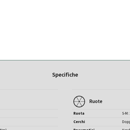
Specifiche
Ruote
Ruota
S-M: 
Cerchi
Dopp