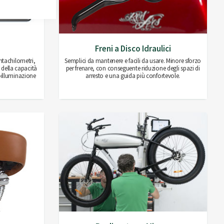
U
Freni a Disco Idraulici
ontachilometri,
Semplici da mantenere e facili da usare. Minore sforzo
 della capacità
per frenare, con conseguente riduzione degli spazi di
roilluminazione
arresto e una guida più confortevole.