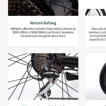
Motore Bafang
Affidabile, efficiente e potente. Disponibili le versioni da
Nascosta all
250W (45Nm) e 500W (80Nm) per fornire l'assistenza
serratura. La 
necessaria per una guida senza sforzi.
rimossa faci
capacità da 3