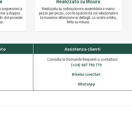
le
Realizzato su Misura
n sospensioni a
Realizzata su ordinazione e assemblata a mano
hiuma a doppia
pezzo per pezzo, con le opzioni da voi selezionate e
odo che possiate
la massima attenzione ai dettagli. La vostra e-bike,
sa.
fatta su misura.
nto
Assistenza clienti
Consulta le Domande frequenti o contattaci:
(+34) 987 790 779
Bikelec LiveChat
WhatsApp