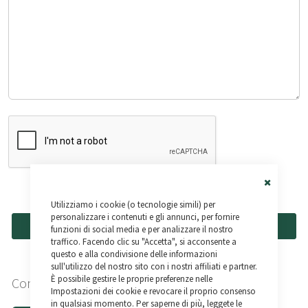
Close
Utilizziamo i cookie (o tecnologie simili) per
Cookie
Bar
personalizzare i contenuti e gli annunci, per fornire
Invia
funzioni di social media e per analizzare il nostro
traffico. Facendo clic su "Accetta", si acconsente a
questo e alla condivisione delle informazioni
sull'utilizzo del nostro sito con i nostri affiliati e partner.
È possibile gestire le proprie preferenze nelle
Contact
Dettagli
Impostazioni dei cookie e revocare il proprio consenso
in qualsiasi momento. Per saperne di più, leggete le