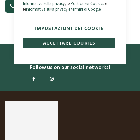
(+34) 987 790 779
Informativa sulla privacy
, le
Politica sui Cookies
e
info@bikelec.es
(+34) 675 587 703
le
Informativa sulla privacy e termini di Google
..
IMPOSTAZIONI DEI COOKIE
ACCETTARE COOKIES
Receive exclusive offers and promotions
Be the first to know about the latest Bikelec news and offers.
Follow us on our social networks!