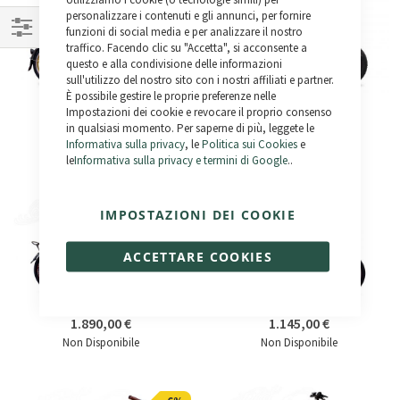
Cookie
Bar
personalizzare i contenuti e gli annunci, per fornire
funzioni di social media e per analizzare il nostro
traffico. Facendo clic su "Accetta", si acconsente a
Naviga
questo e alla condivisione delle informazioni
per
sull'utilizzo del nostro sito con i nostri affiliati e partner.
È possibile gestire le proprie preferenze nelle
Rocket
RocketBall
Impostazioni dei cookie e revocare il proprio consenso
1.390,00 €
1.590,00 €
in qualsiasi momento. Per saperne di più, leggete le
Non Disponibile
Non Disponibile
Informativa sulla privacy
, le
Politica sui Cookies
e
le
Informativa sulla privacy e termini di Google
..
IMPOSTAZIONI DEI COOKIE
ACCETTARE COOKIES
Kaiser
Pocket
1.890,00 €
1.145,00 €
Non Disponibile
Non Disponibile