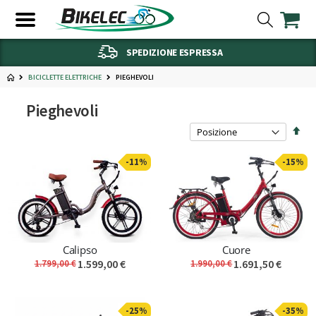
SPEDIZIONE ESPRESSA
PIEGHEVOLI
BICICLETTE ELETTRICHE
Pieghevoli
Imp
la
dire
-11%
-15%
decr
Calipso
Cuore
1.599,00 €
1.691,50 €
1.799,00 €
1.990,00 €
-25%
-35%