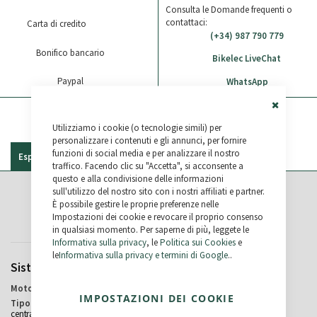
Consulta le Domande frequenti o
contattaci:
Carta di credito
(+34) 987 790 779
Bonifico bancario
Bikelec LiveChat
Paypal
WhatsApp
Close
Utilizziamo i cookie (o tecnologie simili) per
Cookie
Bar
personalizzare i contenuti e gli annunci, per fornire
funzioni di social media e per analizzare il nostro
Especificaciones
Recensioni
traffico. Facendo clic su "Accetta", si acconsente a
questo e alla condivisione delle informazioni
sull'utilizzo del nostro sito con i nostri affiliati e partner.
Specifiche
È possibile gestire le proprie preferenze nelle
Impostazioni dei cookie e revocare il proprio consenso
in qualsiasi momento. Per saperne di più, leggete le
Informativa sulla privacy
, le
Politica sui Cookies
e
le
Informativa sulla privacy e termini di Google
..
Sistema Elettrico
Ruote
Bafang
20"
IMPOSTAZIONI DEI COOKIE
Posteriore /
Magnesio
centrale