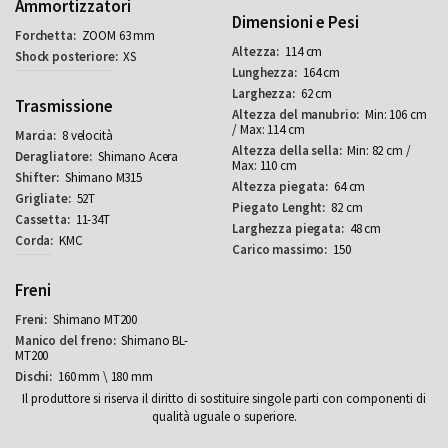
Ammortizzatori
Dimensioni e Pesi
ZOOM 63 mm
114 cm
XS
164 cm
62 cm
Trasmissione
Min: 106 cm
/ Max: 114 cm
8 velocità
Min: 82 cm /
Shimano Acera
Max: 110 cm
Shimano M315
64 cm
52T
82 cm
11-34T
48 cm
KMC
150
Freni
Shimano MT200
Shimano BL-
MT200
160 mm \ 180 mm
Il produttore si riserva il diritto di sostituire singole parti con componenti di
qualità uguale o superiore.