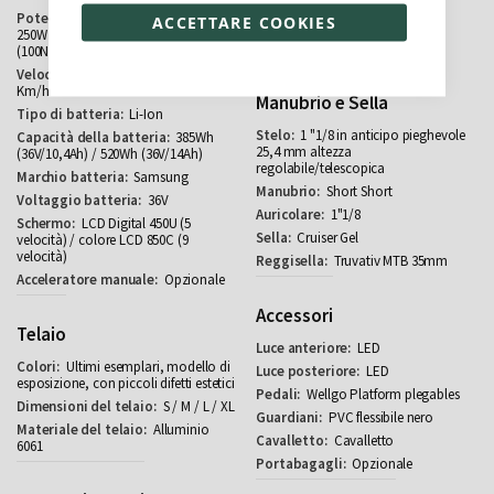
Kenda 20" x 2,125"
250W (45Nm) /
ACCETTARE COOKIES
Magnesio rigido
250W (80Nm) / 350W (80Nm) / 500W
Quando
(100Nm)
25
Km/h
Manubrio e Sella
Li-Ion
1 "1/8 in anticipo pieghevole
385Wh
25,4 mm altezza
(36V/10,4Ah) / 520Wh (36V/14Ah)
regolabile/telescopica
Samsung
Short Short
36V
1"1/8
LCD Digital 450U (5
Cruiser Gel
velocità) / colore LCD 850C (9
velocità)
Truvativ MTB 35mm
Opzionale
Accessori
Telaio
LED
Ultimi esemplari, modello di
LED
esposizione, con piccoli difetti estetici
Wellgo Platform plegables
S / M / L / XL
PVC flessibile nero
Alluminio
Cavalletto
6061
Opzionale