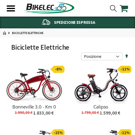
SPEDIZIONE ESPRESSA
BICICLETTE ELETTRICHE
Biciclette Elettriche
Imp
la
dire
-8%
-11%
decr
Bonneville 3.0 - Km 0
Calipso
1.833,00 €
1.599,00 €
1.990,00 €
1.799,00 €
-15%
-12%