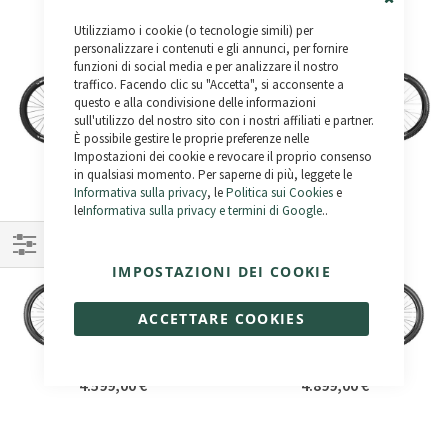
Close
Utilizziamo i cookie (o tecnologie simili) per
Cookie
Bar
personalizzare i contenuti e gli annunci, per fornire
funzioni di social media e per analizzare il nostro
traffico. Facendo clic su "Accetta", si acconsente a
questo e alla condivisione delle informazioni
sull'utilizzo del nostro sito con i nostri affiliati e partner.
È possibile gestire le proprie preferenze nelle
Impostazioni dei cookie e revocare il proprio consenso
AXR C8.6
AXR CA5.6
in qualsiasi momento. Per saperne di più, leggete le
6.499,00 €
4.999,00 €
Informativa sulla privacy
, le
Politica sui Cookies
e
le
Informativa sulla privacy e termini di Google
..
Naviga
IMPOSTAZIONI DEI COOKIE
per
ACCETTARE COOKIES
B-Rush A7.5
B-Rush A8.5
4.599,00 €
4.899,00 €