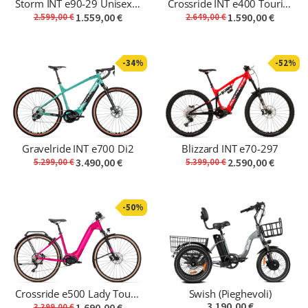
Storm INT e90-29 Unisex Touring
Crossride INT e400 Touring - Km 0
1.559,00 €
1.590,00 €
2.599,00 €
2.649,00 €
-34%
-52%
Gravelride INT e700 Di2
Blizzard INT e70-297
3.490,00 €
2.590,00 €
5.299,00 €
5.399,00 €
-50%
Crossride e500 Lady Touring
Swish (Pieghevoli)
3.190,00 €
1.690,00 €
3.399,00 €