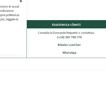
Close
nzioni di social
Cookie
ondivisione
Bar
roprie preferenze
più, leggete le
nto
Assistenza clienti
Consulta le Domande frequenti o contattaci:
(+34) 987 790 779
Bikelec LiveChat
WhatsApp