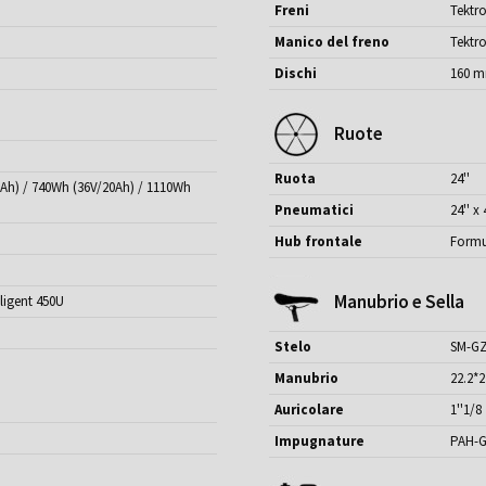
Freni
Tektro
Manico del freno
Tektro
Dischi
160 m
Ruote
Ruota
24''
5Ah) / 740Wh (36V/20Ah) / 1110Wh
Pneumatici
24'' x 
Hub frontale
Formu
Manubrio e Sella
ligent 450U
Stelo
SM-GZ
Manubrio
22.2*
Auricolare
1''1/8
Impugnature
PAH-