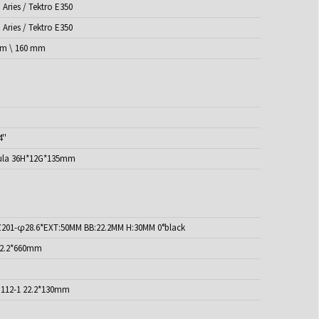
 Aries / Tektro E350
 Aries / Tektro E350
m \ 160 mm
4''
la 36H*12G*135mm
201-φ28.6*EXT:50MM BB:22.2MM H:30MM 0°black
22.2*660mm
G112-1 22.2*130mm