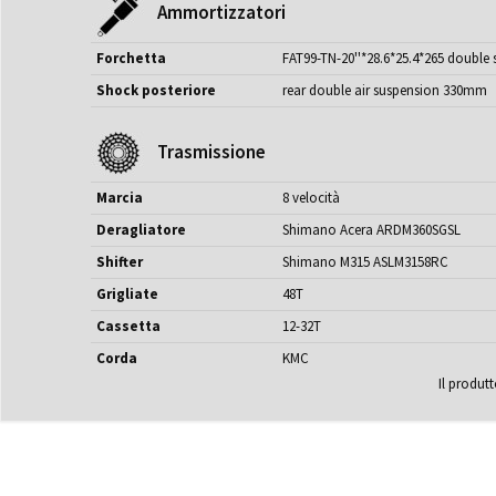
Ammortizzatori
Forchetta
FAT99-TN-20''*28.6*25.4*265 doubl
Shock posteriore
rear double air suspension 330mm
Trasmissione
Marcia
8 velocità
Deragliatore
Shimano Acera ARDM360SGSL
Shifter
Shimano M315 ASLM3158RC
Grigliate
48T
Cassetta
12-32T
Corda
KMC
Il produtt