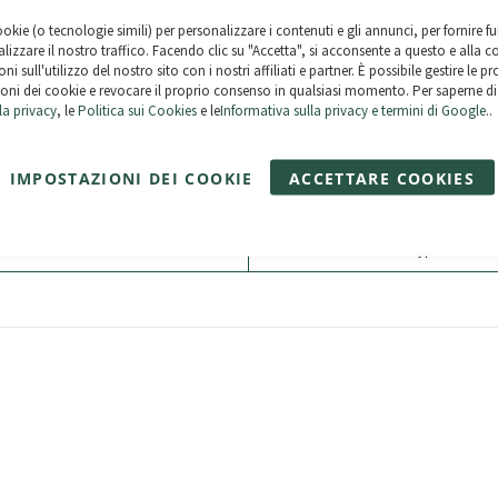
Aggiungi al Carrello
ookie (o tecnologie simili) per personalizzare i contenuti e gli annunci, per fornire fu
lizzare il nostro traffico. Facendo clic su "Accetta", si acconsente a questo e alla c
ni sull'utilizzo del nostro sito con i nostri affiliati e partner. È possibile gestire le p
oni dei cookie e revocare il proprio consenso in qualsiasi momento. Per saperne di 
la privacy
, le
Politica sui Cookies
e le
Informativa sulla privacy e termini di Google
..
izione e restituzione
Metodi di pagame
TUITA
su tutti gli ordini superiori a
Carta di credito
IMPOSTAZIONI DEI COOKIE
ACCETTARE COOKIES
sono spediti al 100% con assicurazione
Bonifico bancario
ile entro 30 giorni (vedi condizioni
.
Paypal