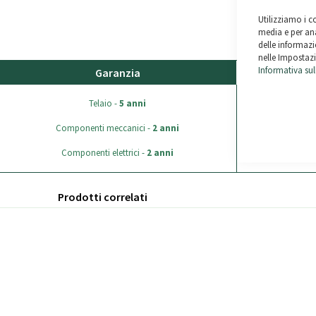
Utilizziamo i c
media e per ana
delle informazio
nelle Impostazi
Informativa sul
Garanzia
Sped
SPEDIZIONE GRA
Telaio -
5 anni
500€.
Componenti meccanici -
2 anni
Tutti gli ordini 
Restituzione possib
Componenti elettrici -
2 anni
generali di vendita)
Prodotti correlati