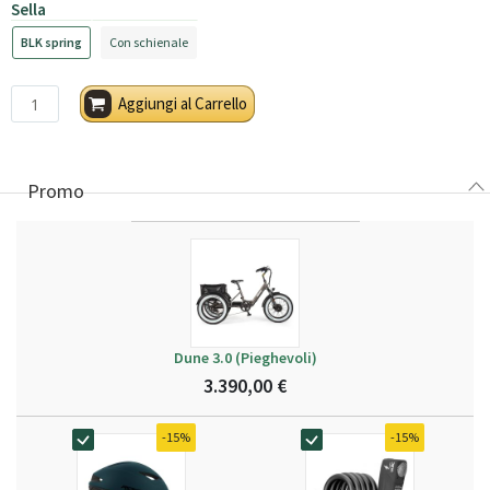
Sella
BLK spring
Con schienale
Aggiungi al Carrello
Promo
Dune 3.0 (Pieghevoli)
3.390,00 €
-15%
-15%