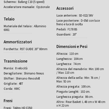
Bafang C10 (5 speed)
Opzionale
Accessori
SD-022/36V
Telaio
D-05d con luce
freno e luce di svolta
Alluminio
F178 BS
6061
20''
Ammortizzatori
Dimensioni e Pesi
RST GUIDE 20'' 80mm
110 cm
184 cm
Trasmissione
74 cm
8 velocità
Min: 100 cm
/ Max: 110 cm
Shimano Nexus
Min: 76 cm /
Shimano Revoshift
Max: 92 cm
48T
100 cm.
KMC
102 cm.
86 cm.
Freni
Rear Basket: L 48 cm x W 40 cm
x H 22 cm
Tektro HD E350