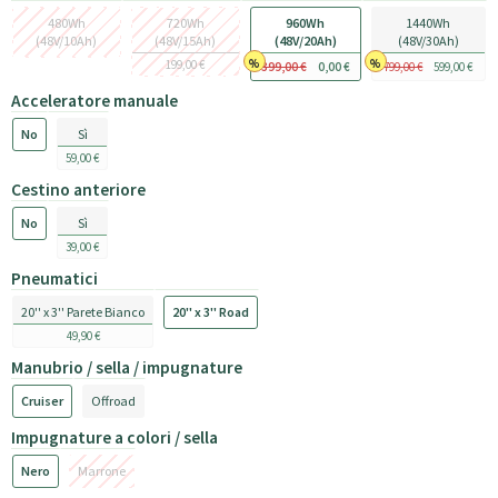
480Wh
720Wh
960Wh
1440Wh
(48V/10Ah)
(48V/15Ah)
(48V/20Ah)
(48V/30Ah)
199,00 €
399,00 €
0,00 €
799,00 €
599,00 €
Acceleratore manuale
No
Sì
59,00 €
Cestino anteriore
No
Sì
39,00 €
Pneumatici
20'' x 3'' Parete Bianco
20'' x 3'' Road
49,90 €
Manubrio / sella / impugnature
Cruiser
Offroad
Impugnature a colori / sella
Nero
Marrone