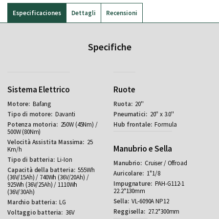
Especificaciones
Dettagli
Recensioni
Specifiche
Sistema Elettrico
Ruote
Bafang
20''
Davanti
20'' x 3.0''
250W (45Nm) /
Formula
500W (80Nm)
25
Manubrio e Sella
Km/h
Li-Ion
Cruiser / Offroad
555Wh
1''1/8
(36V/15Ah) / 740Wh (36V/20Ah) /
PAH-G112-1
925Wh (36V/25Ah) / 1110Wh
22.2*130mm
(36V/30Ah)
VL-6090A NP12
LG
27.2*300mm
36V