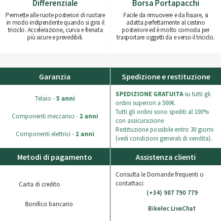
Differenziale
Borsa Portapacchi
Permette alle ruote posteriori di ruotare
Facile da rimuovere e da fissare, si
in modo indipendente quando si gira il
adatta perfettamente al cestino
triciclo. Accelerazione, curva e frenata
posteriore ed è molto comoda per
più sicure e prevedibili.
trasportare oggetti da e verso il triciclo.
Garanzia
Spedizione e restituzione
SPEDIZIONE GRATUITA
su tutti gli
Telaio -
5 anni
ordini superiori a 500€.
Tutti gli ordini sono spediti al 100%
Componenti meccanici -
2 anni
con assicurazione
Restituzione possibile entro 30 giorni
Componenti elettrici -
2 anni
(vedi condizioni generali di vendita).
Metodi di pagamento
Assistenza clienti
Consulta le Domande frequenti o
contattaci:
Carta di credito
(+34) 987 790 779
Bonifico bancario
Bikelec LiveChat