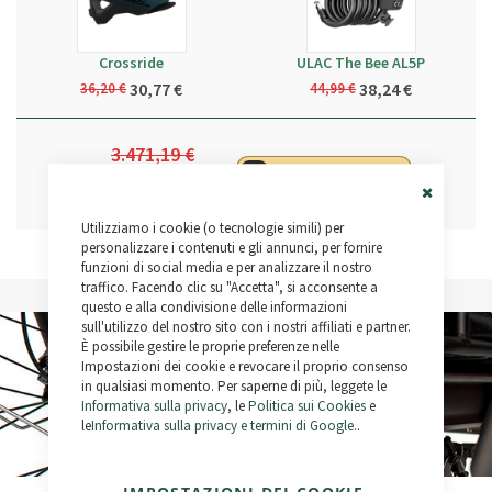
Crossride
ULAC The Bee AL5P
30,77 €
38,24 €
36,20 €
44,99 €
3.471,19 €
Aggiungi al Carrello
3.459,01 €
Close
Utilizziamo i cookie (o tecnologie simili) per
Cookie
Bar
personalizzare i contenuti e gli annunci, per fornire
funzioni di social media e per analizzare il nostro
traffico. Facendo clic su "Accetta", si acconsente a
questo e alla condivisione delle informazioni
sull'utilizzo del nostro sito con i nostri affiliati e partner.
È possibile gestire le proprie preferenze nelle
Impostazioni dei cookie e revocare il proprio consenso
in qualsiasi momento. Per saperne di più, leggete le
Informativa sulla privacy
, le
Politica sui Cookies
e
le
Informativa sulla privacy e termini di Google
..