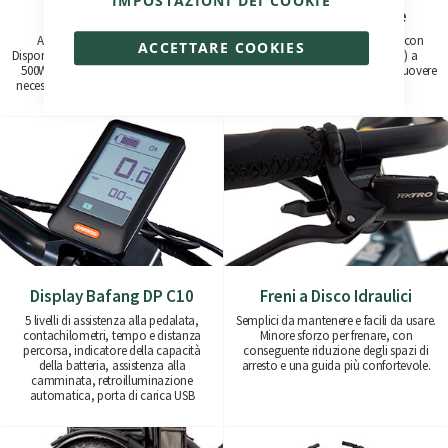
IMPOSTAZIONI DEI COOKIE
Motore Bafang
Batteria Rimovibile
Affidabile, efficiente e potente.
Realizzata con celle Samsung con
ACCETTARE COOKIES
Disponibili le versioni da 250W (45Nm) e
capacità da 370Wh (36V/10Ah) a
500W (80Nm) per fornire l'assistenza
1100Wh (36V/30Ah). Facile da rimuovere
necessaria per una guida senza sforzi.
o da caricare in loco.
Display Bafang DP C10
Freni a Disco Idraulici
5 livelli di assistenza alla pedalata,
Semplici da mantenere e facili da usare.
contachilometri, tempo e distanza
Minore sforzo per frenare, con
percorsa, indicatore della capacità
conseguente riduzione degli spazi di
della batteria, assistenza alla
arresto e una guida più confortevole.
camminata, retroilluminazione
automatica, porta di carica USB