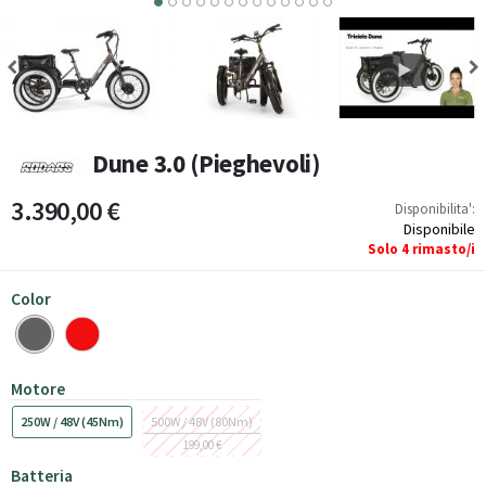
7
8
9
10
11
12
13
Dune 3.0 (Pieghevoli)
3.390,00 €
Disponibilita':
Disponibile
Solo
4
rimasto/i
Color
Motore
250W / 48V (45Nm)
500W / 48V (80Nm)
199,00 €
Batteria