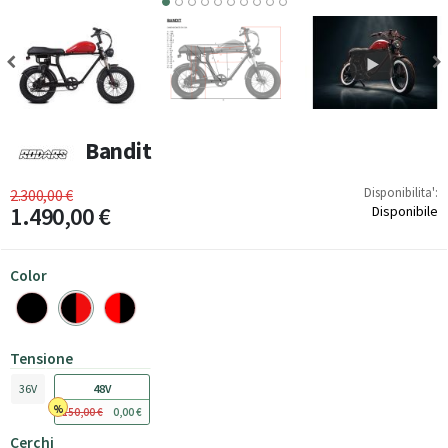
6
7
8
9
10
Bandit
Disponibilita':
2.300,00 €
1.490,00 €
Disponibile
Color
Tensione
36V
48V
150,00 €
0,00 €
Cerchi