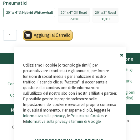
Pneumatici
20'' x 4''¼ Hybrid Whitewhall
20'' x 4'' Off Road
20'' x 3'' Road
55,00 €
30,00 €
Aggiungi al Carrello
Garanzia
Spedizione e restituzione
Close
Utilizziamo i cookie (o tecnologie simili) per
Cookie
SPEDIZIONE GRATUITA
su tutti gli
Bar
personalizzare i contenuti e gli annunci, per fornire
Telaio -
5 anni
ordini superiori a 500€.
funzioni di social media e per analizzare il nostro
Tutti gli ordini sono spediti al 100%
traffico. Facendo clic su "Accetta", si acconsente a
Componenti meccanici -
2 anni
con assicurazione
questo e alla condivisione delle informazioni
Restituzione possibile entro 30 giorni
sull'utilizzo del nostro sito con i nostri affiliati e partner.
Componenti elettrici -
2 anni
(vedi condizioni generali di vendita).
È possibile gestire le proprie preferenze nelle
Impostazioni dei cookie e revocare il proprio consenso
Metodi di pagamento
Assistenza clienti
in qualsiasi momento. Per saperne di più, leggete le
Informativa sulla privacy
, le
Politica sui Cookies
e
Consulta le Domande frequenti o
le
Informativa sulla privacy e termini di Google
..
contattaci:
Carta di credito
(+34) 987 790 779
Bonifico bancario