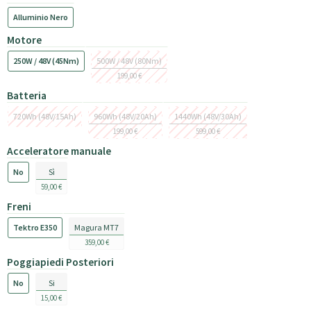
Alluminio Nero
Motore
250W / 48V (45Nm)
500W / 48V (80Nm)
199,00 €
Batteria
720Wh (48V/15Ah)
960Wh (48V/20Ah)
1440Wh (48V/30Ah)
199,00 €
599,00 €
Acceleratore manuale
No
Sì
59,00 €
Freni
Tektro E350
Magura MT7
359,00 €
Poggiapiedi Posteriori
No
Si
15,00 €