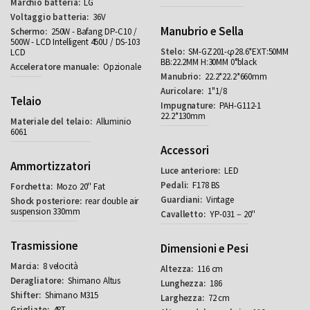
LG
36V
Manubrio e Sella
250W - Bafang DP-C10 /
500W - LCD Intelligent 450U / DS-103
SM-GZ201-φ28.6*EXT:50MM
LCD
BB:22.2MM H:30MM 0°black
Opzionale
22.2*22.2*660mm
1''1/8
Telaio
PAH-G112-1
22.2*130mm
Alluminio
6061
Accessori
Ammortizzatori
LED
F178 BS
Mozo 20'' Fat
Vintage
rear double air
suspension 330mm
YP-031－20''
Trasmissione
Dimensioni e Pesi
8 velocità
116 cm
Shimano Altus
186
Shimano M315
72 cm
48T