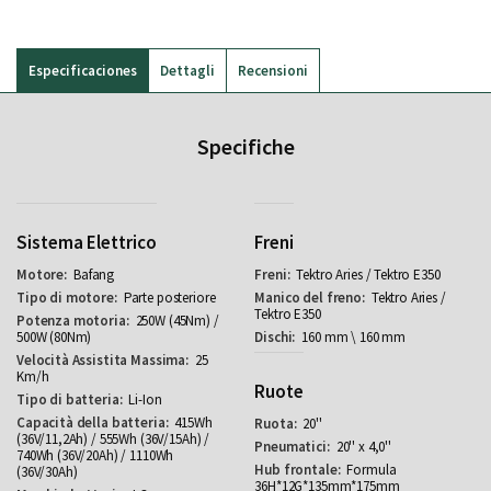
Especificaciones
Dettagli
Recensioni
Specifiche
Sistema Elettrico
Freni
Bafang
Tektro Aries / Tektro E350
Parte posteriore
Tektro Aries /
Tektro E350
250W (45Nm) /
500W (80Nm)
160 mm \ 160 mm
25
Km/h
Ruote
Li-Ion
415Wh
20''
(36V/11,2Ah) / 555Wh (36V/15Ah) /
20'' x 4,0''
740Wh (36V/20Ah) / 1110Wh
Formula
(36V/30Ah)
36H*12G*135mm*175mm