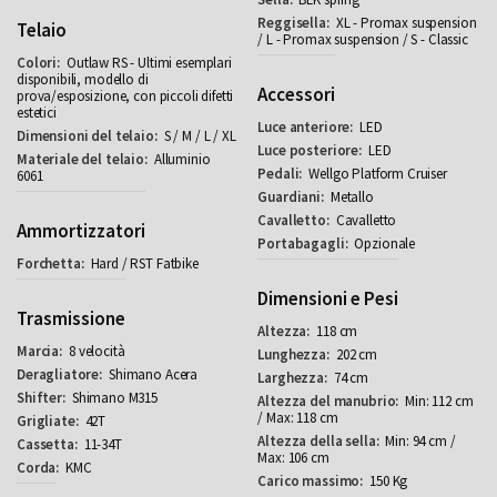
XL - Promax suspension
Telaio
/ L - Promax suspension / S - Classic
Outlaw RS - Ultimi esemplari
disponibili, modello di
Accessori
prova/esposizione, con piccoli difetti
estetici
LED
S / M / L / XL
LED
Alluminio
Wellgo Platform Cruiser
6061
Metallo
Cavalletto
Ammortizzatori
Opzionale
Hard / RST Fatbike
Dimensioni e Pesi
Trasmissione
118 cm
8 velocità
202 cm
Shimano Acera
74 cm
Shimano M315
Min: 112 cm
/ Max: 118 cm
42T
Min: 94 cm /
11-34T
Max: 106 cm
KMC
150 Kg