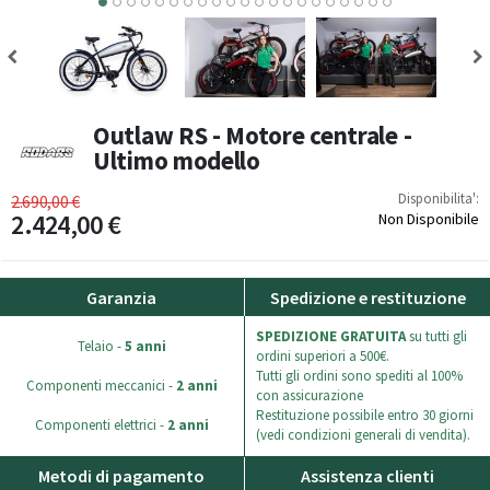
0
11
12
13
14
15
16
17
18
19
20
Outlaw RS - Motore centrale -
Ultimo modello
Disponibilita':
2.690,00 €
2.424,00 €
Non Disponibile
Garanzia
Spedizione e restituzione
SPEDIZIONE GRATUITA
su tutti gli
Telaio -
5 anni
ordini superiori a 500€.
Tutti gli ordini sono spediti al 100%
Componenti meccanici -
2 anni
con assicurazione
Restituzione possibile entro 30 giorni
Componenti elettrici -
2 anni
(vedi condizioni generali di vendita).
Metodi di pagamento
Assistenza clienti