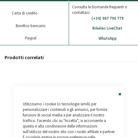
Consulta le Domande frequenti o
contattaci:
Carta di credito
(+34) 987 790 779
Bonifico bancario
Bikelec LiveChat
Paypal
WhatsApp
Prodotti correlati
Close
Utilizziamo i cookie (o tecnologie simili) per
Cookie
Bar
personalizzare i contenuti e gli annunci, per fornire
funzioni di social media e per analizzare il nostro
traffico. Facendo clic su "Accetta", si acconsente a
questo e alla condivisione delle informazioni
sull'utilizzo del nostro sito con i nostri affiliati e partner.
È possibile gestire le proprie preferenze nelle