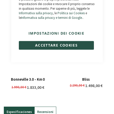
El Camino
Outlaw
Impostazioni dei cookie e revocare il proprio consenso
1.690,00 €
2.490,00 €
1.390,00 €
in qualsiasi momento. Per saperne di più, leggete le
1.990,00 €
Informativa sulla privacy
, le
Politica sui Cookies
e
le
Informativa sulla privacy e termini di Google
..
IMPOSTAZIONI DEI COOKIE
ACCETTARE COOKIES
Bonneville 3.0 - Km 0
Bliss
1.498,00 €
2.290,00 €
1.833,00 €
1.990,00 €
Especificaciones
Recensioni