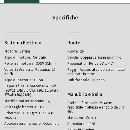
Specifiche
Sistema Elettrico
Ruote
Bafang
26''
Centrale
Doppia parete in alluminio
350W (80Nm)
Kenda 26" x 4,0''
25
Acciaio al carbonio con teste
Km/h
rinforzate in rame
Li-Ion
Quando
415Wh
(36V/11,2Ah) / 575Wh (36V/15,6Ah) /
Manubrio e Sella
775Wh (36V/21Ah)
Samsung
1 "1/8 avanti 25,4 mm
36V
regolabile in altezza e angolo da 0º a
60º.
LCD Digital DP C07 (5
velocità)
Cruiser
Opzionale
1"1/8
BLK spring