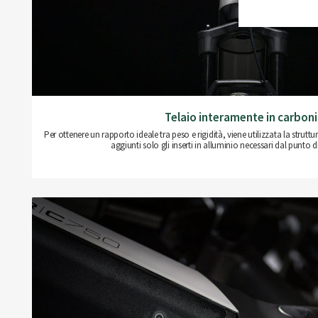
Telaio interamente in carbon
Per ottenere un rapporto ideale tra peso e rigidità, viene utilizzata la stru
aggiunti solo gli inserti in alluminio necessari dal punto di