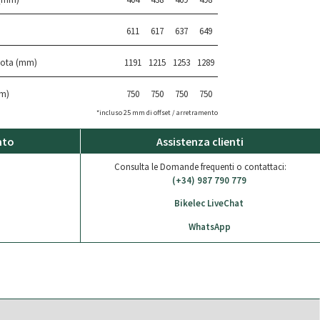
611
617
637
649
uota (mm)
1191
1215
1253
1289
m)
750
750
750
750
*incluso 25 mm di offset / arretramento
nto
Assistenza clienti
Consulta le Domande frequenti o contattaci:
(+34) 987 790 779
Bikelec LiveChat
WhatsApp