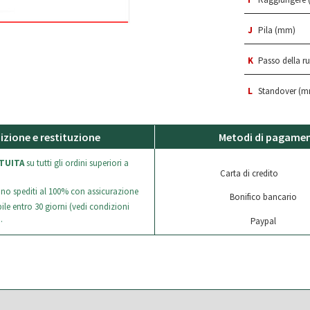
J
Pila (mm)
K
Passo della r
L
Standover (m
izione e restituzione
Metodi di pagame
TUITA
su tutti gli ordini superiori a
Carta di credito
sono spediti al 100% con assicurazione
Bonifico bancario
ile entro 30 giorni (vedi condizioni
.
Paypal