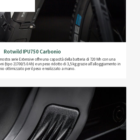
Rotwild IPU750 Carbonio
nostra serie Extensive offre una capacità della batteria di 720 Wh con una
oni (tipo 21700/5.0 Ah) e un peso ridotto di 3,5 kg grazie all'alloggiamento in
io ottimizzato per il peso e realizzato a mano.