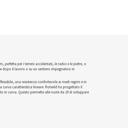
erfetta per i terreni accidentati, le radici e le pietre, o
oce dopo il lavoro o su un sentiero impegnativo in
lessibile, una resistenza confortevole ai medi regimi e in
 curva caratteristica lineare. Rotwild ha progettato il
to in curva. Questo permette alle ruote da 29 di sviluppare