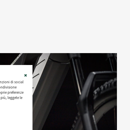
Close
nzioni di social
Cookie
ondivisione
Bar
roprie preferenze
più, leggete le