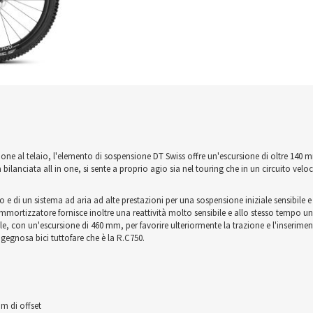
ne al telaio, l'elemento di sospensione DT Swiss offre un'escursione di oltre 140 mm, p
 bilanciata all in one, si sente a proprio agio sia nel touring che in un circuito vel
e di un sistema ad aria ad alte prestazioni per una sospensione iniziale sensibile e f
mortizzatore fornisce inoltre una reattività molto sensibile e allo stesso tempo una
le, con un'escursione di 460 mm, per favorire ulteriormente la trazione e l'inserimen
ingegnosa bici tuttofare che è la R.C750.
m di offset