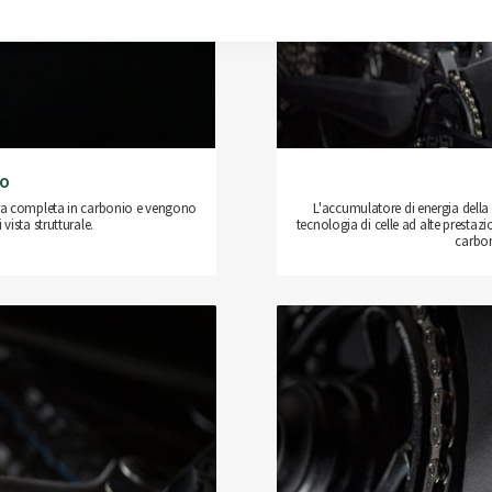
io
ttura completa in carbonio e vengono
L'accumulatore di energia della 
 vista strutturale.
tecnologia di celle ad alte prestazi
carbon