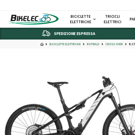
BICICLETTE
TRICICLI
PA
ELETTRICHE
ELETTRICI
SPEDIZIONE ESPRESSA
BICICLETTE ELETTRICHE
ROTWILD
CROSS OVER
R.C