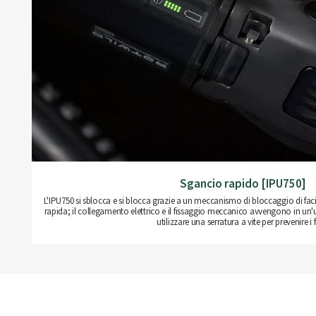
Sgancio rapido [IPU750]
L'IPU750 si sblocca e si blocca grazie a un meccanismo di bloccaggio di f
rapida; il collegamento elettrico e il fissaggio meccanico avvengono in un'un
utilizzare una serratura a vite per prevenire i f