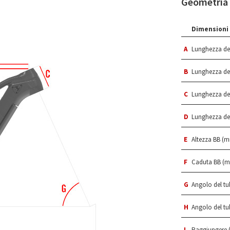
Geometria
Dimensioni 
A
Lunghezza del
B
Lunghezza de
C
Lunghezza del
D
Lunghezza del
E
Altezza BB (
F
Caduta BB (
G
Angolo del tub
H
Angolo del tub
I
Raggiungere