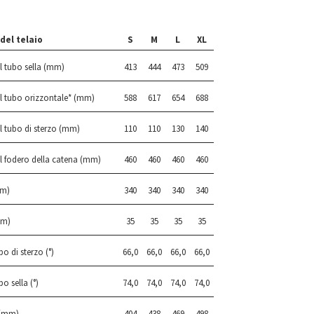
del telaio
S
M
L
XL
 tubo sella (mm)
413
444
473
509
l tubo orizzontale* (mm)
588
617
654
688
 tubo di sterzo (mm)
110
110
130
140
 fodero della catena (mm)
460
460
460
460
mm)
340
340
340
340
mm)
35
35
35
35
o di sterzo (°)
66,0
66,0
66,0
66,0
o sella (°)
74,0
74,0
74,0
74,0
 (mm)
404
438
469
498