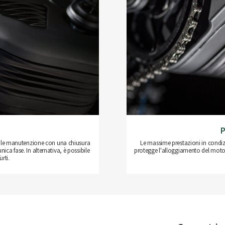
P
acile manutenzione con una chiusura
Le massime prestazioni in condiz
ica fase. In alternativa, è possibile
protegge l'alloggiamento del motor
urti.