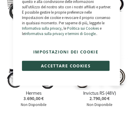
questo e alla condivisione delle informazioni
per
sull'utilizzo del nostro sito con i nostri affiliati e partner.
È possibile gestire le proprie preferenze nelle
Impostazioni dei cookie e revocare il proprio consenso
in qualsiasi momento. Per saperne di più, leggete le
Swish (Pieghevoli)
Dr Jones
Informativa sulla privacy
, le
Politica sui Cookies
e
3.190,00 €
2.790,00 €
le
Informativa sulla privacy e termini di Google
..
Non Disponibile
IMPOSTAZIONI DEI COOKIE
ACCETTARE COOKIES
Hermes
Invictus RS (48V)
3.690,00 €
2.790,00 €
Non Disponibile
Non Disponibile