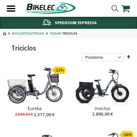
SPEDIZIONE ESPRESSA
BICICLETTE ELETTRICHE
TRICICLOS
RODARS
Triciclos
Imp
la
dire
-12%
decr
Eureka
Invictus
2.890,00 €
2.377,00 €
2.690,00 €
-16%