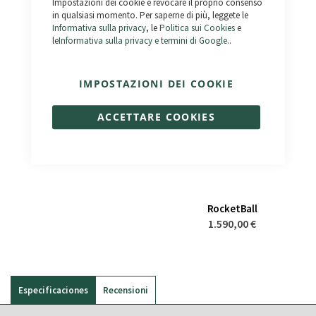
Impostazioni dei cookie e revocare il proprio consenso
1.190,00 €
1.590,00 €
in qualsiasi momento. Per saperne di più, leggete le
1.390,00 €
1.990,00 €
Informativa sulla privacy
, le
Politica sui Cookies
e
le
Informativa sulla privacy e termini di Google
..
IMPOSTAZIONI DEI COOKIE
ACCETTARE COOKIES
RocketBall
1.590,00 €
Especificaciones
Recensioni