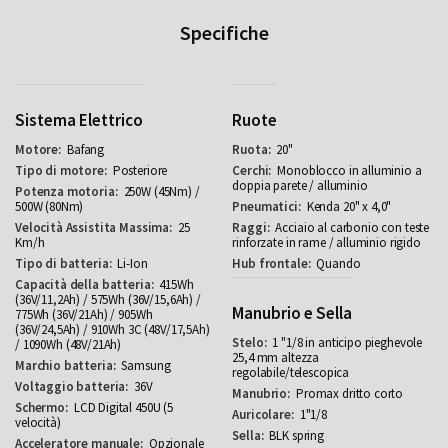
Specifiche
Sistema Elettrico
Ruote
Bafang
20"
Posteriore
Monoblocco in alluminio a
doppia parete / alluminio
250W (45Nm) /
500W (80Nm)
Kenda 20" x 4,0"
25
Acciaio al carbonio con teste
Km/h
rinforzate in rame / alluminio rigido
Li-Ion
Quando
415Wh
(36V/11,2Ah) / 575Wh (36V/15,6Ah) /
Manubrio e Sella
775Wh (36V/21Ah) / 905Wh
(36V/24,5Ah) / 910Wh 3C (48V/17,5Ah)
1 "1/8 in anticipo pieghevole
/ 1090Wh (48V/21Ah)
25,4 mm altezza
Samsung
regolabile/telescopica
36V
Promax dritto corto
LCD Digital 450U (5
1"1/8
velocità)
BLK spring
Opzionale