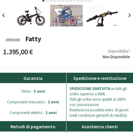
6
7
8
9
10
11
12
Fatty
1.395,00 €
Disponibilita':
Non Disponibile
Garanzia
Spedizione e restituzione
SPEDIZIONE GRATUITA
su tutti gli
Telaio -
5 anni
ordini superiori a 500€.
Tutti gli ordini sono spediti al 100%
Componenti meccanici -
2 anni
con assicurazione
Restituzione possibile entro 30 giorni
Componenti elettrici -
2 anni
(vedi condizioni generali di vendita).
Metodi di pagamento
Assistenza clienti