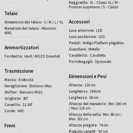
XL - Classic XL / M -
Promax suspension / S - Classic
Telaio
Accessori
S / M / L / XL
Alluminio
LED
6061
LED
Wellgo Platform plegables
Ammortizzatori
Metallo
Cavalletto
Hard / MOZO Downhill
Opzionale
Trasmissione
Dimensioni e Pesi
8 velocità
116 cm
Shimano Altus
164 cm
Shimano M315
60 cm
36T
Min: 106 cm
11-34T
/ Max: 116 cm
KMC
Min: 88 cm /
Max: 102 cm
Freni
74 cm
92 cm