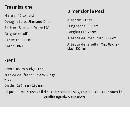
Trasmissione
Dimensioni e Pesi
10 velocità
112 cm
Shimano Deore
188 cm
Shimano Deore 10V
72 cm
44T
112 cm
11-36T
Min: 82 cm /
KMC
Max: 102 cm
Freni
Tektro Auriga Hidr.
Tektro Auriga
Hidr.
180 mm \ 180 mm
Il produttore si riserva il diritto di sostituire singole parti con componenti di
qualità uguale o superiore.