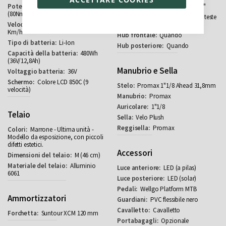
36V - 250W
Schwalbe 28" x 2,0"
(80Nm)
Acciaio al carbonio con teste
25
rinforzate in rame
Km/h
Quando
Li-Ion
Quando
480Wh
(36V/12,8Ah)
Manubrio e Sella
36V
Colore LCD 850C (9
Promax 1"1/8 Ahead 31,8mm
velocità)
Promax
1"1/8
Telaio
Velo Plush
Promax
Marrone - Ultima unità -
Modello da esposizione, con piccoli
difetti estetici.
Accessori
M (46 cm)
Alluminio
LED (a pilas)
6061
LED (solar)
Wellgo Platform MTB
Ammortizzatori
PVC flessibile nero
Cavalletto
Suntour XCM 120 mm
Opzionale