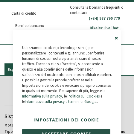
Consulta le Domande frequenti o
contattaci:
Carta di credito
(+34) 987 790 779
Bonifico bancario
Bikelec LiveChat
Paypal
WhatsApp
Close
Utilizziamo i cookie (o tecnologie simili) per
Cookie
Bar
personalizzare i contenuti e gli annunci, per fornire
funzioni di social media e per analizzare il nostro
traffico. Facendo clic su "Accetta", si acconsente a
questo e alla condivisione delle informazioni
Especificaciones
Recensioni
sull'utilizzo del nostro sito con i nostri affiliati e partner.
È possibile gestire le proprie preferenze nelle
Impostazioni dei cookie e revocare il proprio consenso
Specifiche
in qualsiasi momento. Per saperne di più, leggete le
Informativa sulla privacy
, le
Politica sui Cookies
e
le
Informativa sulla privacy e termini di Google
..
Sistema Elettrico
Ruote
IMPOSTAZIONI DEI COOKIE
Bafang
28"
Centrale
Doppia parete in alluminio
ACCETTARE COOKIES