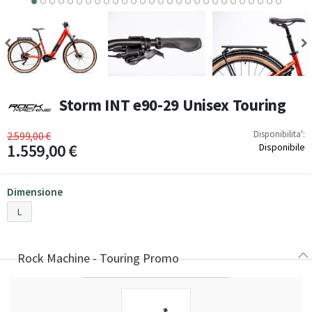
15
16
17
18
19
20
21
22
23
24
25
26
27
28
Storm INT e90-29 Unisex Touring
Disponibilita':
2.599,00 €
1.559,00 €
Disponibile
Dimensione
L
Rock Machine - Touring Promo