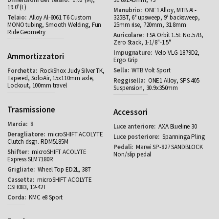
19.0"(L)
ONE1 Alloy, MTB AL-
Alloy Al-6061 T6 Custom
325BT, 6° upsweep, 9° backsweep,
MONO tubing, Smooth Welding, Fun
25mm rise, 720mm, 31.8mm
Ride Geometry
FSA Orbit 1.5E No.57B,
Zero Stack, 1-1/8"-1.5"
Velo VLG-1879D2,
Ammortizzatori
Ergo Grip
WTB Volt Sport
RockShox Judy Silver TK,
Tapered, SoloAir, 15x110mm axle,
ONE1 Alloy, SPS 405
Lockout, 100mm travel
Suspension, 30.9x350mm
Trasmissione
Accessori
8
AXA Blueline 30
microSHIFT ACOLYTE
Spanninga Pling
Clutch dsgn. RDM5185M
Marwi SP-827 SANDBLOCK
microSHIFT ACOLYTE
Non/slip pedal
Express SLM7180R
Wheel Top ED2L, 38T
microSHIFT ACOLYTE
CSH083, 12-42T
KMC e8 Sport