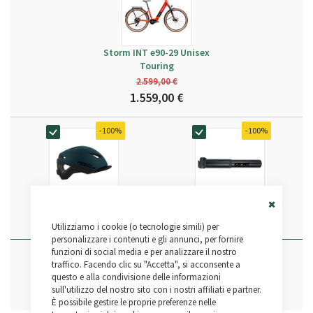
Storm INT e90-29 Unisex
Touring
2.599,00 €
1.559,00 €
-100%
-100%
Crossride
M. Pump 70
Close
0,00 €
0,00 €
36,20 €
27,25 €
Utilizziamo i cookie (o tecnologie simili) per
Cookie
Bar
personalizzare i contenuti e gli annunci, per fornire
funzioni di social media e per analizzare il nostro
1.622,45 €
traffico. Facendo clic su "Accetta", si acconsente a
Aggiungi al Carrello
questo e alla condivisione delle informazioni
1.559,00 €
sull'utilizzo del nostro sito con i nostri affiliati e partner.
È possibile gestire le proprie preferenze nelle