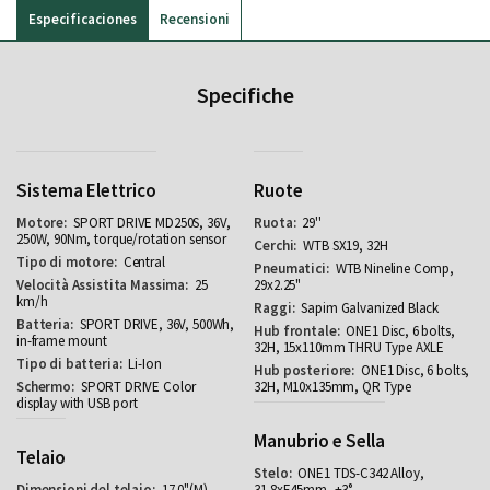
Especificaciones
Recensioni
Specifiche
Sistema Elettrico
Ruote
SPORT DRIVE MD250S, 36V,
29''
250W, 90Nm, torque/rotation sensor
WTB SX19, 32H
Central
WTB Nineline Comp,
25
29x2.25"
km/h
Sapim Galvanized Black
SPORT DRIVE, 36V, 500Wh,
ONE1 Disc, 6 bolts,
in-frame mount
32H, 15x110mm THRU Type AXLE
Li-Ion
ONE1 Disc, 6 bolts,
SPORT DRIVE Color
32H, M10x135mm, QR Type
display with USB port
Manubrio e Sella
Telaio
ONE1 TDS-C342 Alloy,
17.0"(M),
31.8xE45mm, +3°