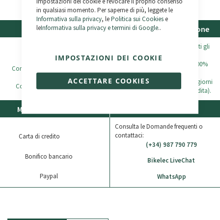
Impostazioni dei cookie e revocare il proprio consenso
in qualsiasi momento. Per saperne di più, leggete le
Informativa sulla privacy
, le
Politica sui Cookies
e
le
Informativa sulla privacy e termini di Google
..
Garanzia
Spedizione e restituzione
SPEDIZIONE GRATUITA
su tutti gli
Telaio -
5 anni
ordini superiori a 500€.
IMPOSTAZIONI DEI COOKIE
Tutti gli ordini sono spediti al 100%
Componenti meccanici -
2 anni
con assicurazione
ACCETTARE COOKIES
Restituzione possibile entro 30 giorni
Componenti elettrici -
2 anni
(vedi condizioni generali di vendita).
Metodi di pagamento
Assistenza clienti
Consulta le Domande frequenti o
contattaci:
Carta di credito
(+34) 987 790 779
Bonifico bancario
Bikelec LiveChat
Paypal
WhatsApp