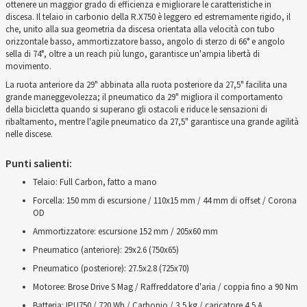
ottenere un maggior grado di efficienza e migliorare le caratteristiche in
discesa. Il telaio in carbonio della R.X750 è leggero ed estremamente rigido, il
che, unito alla sua geometria da discesa orientata alla velocità con tubo
orizzontale basso, ammortizzatore basso, angolo di sterzo di 66° e angolo
sella di 74°, oltre a un reach più lungo, garantisce un'ampia libertà di
movimento.
La ruota anteriore da 29" abbinata alla ruota posteriore da 27,5" facilita una
grande maneggevolezza; il pneumatico da 29" migliora il comportamento
della bicicletta quando si superano gli ostacoli e riduce le sensazioni di
ribaltamento, mentre l'agile pneumatico da 27,5" garantisce una grande agilità
nelle discese.
Punti salienti:
Telaio: Full Carbon, fatto a mano
Forcella: 150 mm di escursione / 110x15 mm / 44 mm di offset / Corona
OD
Ammortizzatore: escursione 152 mm / 205x60 mm
Pneumatico (anteriore): 29x2.6 (750x65)
Pneumatico (posteriore): 27.5x2.8 (725x70)
Motoree: Brose Drive S Mag / Raffreddatore d'aria / coppia fino a 90 Nm
Batteria: IPU750 / 720 Wh / Carbonio / 3,5 kg / caricatore 4,5 A