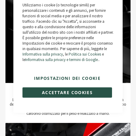
Close
Utilizziamo i cookie (o tecnologie simili) per
Cookie
Bar
personalizzare i contenuti e gli annunci, per fornire
funzioni di social media e per analizzare il nostro
traffico. Facendo clic su "Accetta", si acconsente a
questo e alla condivisione delle informazioni
sull'utilizzo del nostro sito con i nostri affiliati e partner.
È possibile gestire le proprie preferenze nelle
Impostazioni dei cookie e revocare il proprio consenso
in qualsiasi momento. Per saperne di più, leggete le
Informativa sulla privacy
, le
Politica sui Cookies
e
le
Informativa sulla privacy e termini di Google
..
IMPOSTAZIONI DEI COOKIE
Rotwild IPU750 Carbonio
ACCETTARE COOKIES
L'accumulatore di energia della nostra serie Extensive offre una capacità
della batteria di 720 Wh con una tecnologia di celle ad alte prestazioni (tipo
21700/5.0 Ah) e un peso ridotto di 3,5 kg grazie all'alloggiamento in
carbonio ottimizzato per il peso e realizzato a mano.