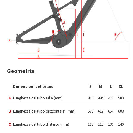
Geometria
Dimensioni del telaio
S
M
L
XL
A
Lunghezza del tubo sella (mm)
413
444
473
509
B
Lunghezza del tubo orizzontale* (mm)
588
617
654
688
C
Lunghezza del tubo di sterzo (mm)
110
110
130
140