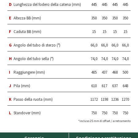
D
Lunghezza del fodero della catena (mm)
445
445
445
445
E
Altezza BB (mm)
350
350
350
350
F
Caduta BB (mm)
15
15
15
15
G
Angolo del tubo di sterzo (°)
66,0
66,0
66,0
66,0
H
Angolo del tubo sella (°)
74,0
74,0
74,0
74,0
I
Raggiungere (mm)
405
437
468
500
J
Pila (mm)
610
617
637
648
K
Passo della ruota (mm)
1172
1198
1236
1270
L
Standover (mm)
750
750
750
750
*incluso 25 mm di offset / arretramento