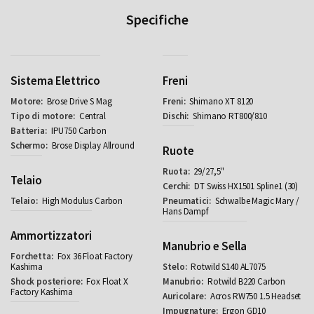
Specifiche
Sistema Elettrico
Freni
Brose Drive S Mag
Shimano XT 8120
Central
Shimano RT800/810
IPU750 Carbon
Brose Display Allround
Ruote
29/27,5''
Telaio
DT Swiss HX1501 Spline1 (30)
High Modulus Carbon
Schwalbe Magic Mary /
Hans Dampf
Ammortizzatori
Manubrio e Sella
Fox 36 Float Factory
Kashima
Rotwild S140 AL7075
Fox Float X
Rotwild B220 Carbon
Factory Kashima
Acros RW750 1.5 Headset
Ergon GD10