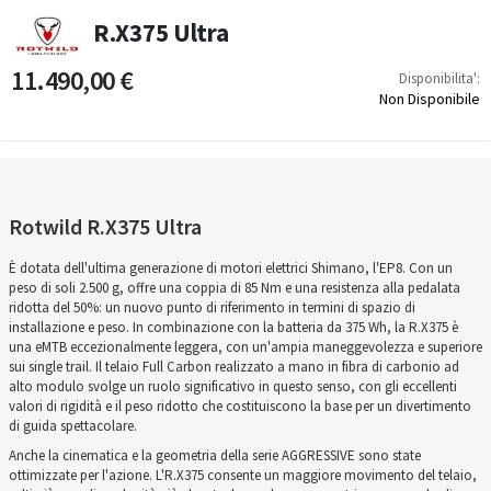
R.X375 Ultra
11.490,00 €
Disponibilita':
Non Disponibile
Rotwild R.X375 Ultra
È dotata dell'ultima generazione di motori elettrici Shimano, l'EP8. Con un
peso di soli 2.500 g, offre una coppia di 85 Nm e una resistenza alla pedalata
ridotta del 50%: un nuovo punto di riferimento in termini di spazio di
installazione e peso. In combinazione con la batteria da 375 Wh, la R.X375 è
una eMTB eccezionalmente leggera, con un'ampia maneggevolezza e superiore
sui single trail. Il telaio Full Carbon realizzato a mano in fibra di carbonio ad
alto modulo svolge un ruolo significativo in questo senso, con gli eccellenti
valori di rigidità e il peso ridotto che costituiscono la base per un divertimento
di guida spettacolare.
Anche la cinematica e la geometria della serie AGGRESSIVE sono state
ottimizzate per l'azione. L'R.X375 consente un maggiore movimento del telaio,