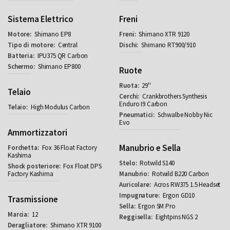
Sistema Elettrico
Freni
Shimano EP8
Shimano XTR 9120
Central
Shimano RT900/910
IPU375 QR Carbon
Shimano EP800
Ruote
29''
Telaio
Crankbrothers Synthesis
Enduro I9 Carbon
High Modulus Carbon
Schwalbe Nobby Nic
Evo
Ammortizzatori
Manubrio e Sella
Fox 36 Float Factory
Kashima
Rotwild S140
Fox Float DPS
Factory Kashima
Rotwild B220 Carbon
Acros RW375 1.5 Headset
Ergon GD10
Trasmissione
Ergon SM Pro
12
Eightpins NGS 2
Shimano XTR 9100