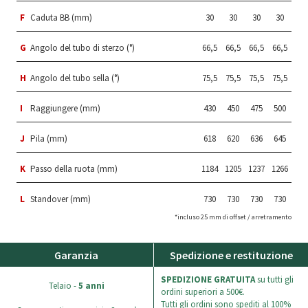
F
Caduta BB (mm)
30
30
30
30
G
Angolo del tubo di sterzo (°)
66,5
66,5
66,5
66,5
H
Angolo del tubo sella (°)
75,5
75,5
75,5
75,5
I
Raggiungere (mm)
430
450
475
500
J
Pila (mm)
618
620
636
645
K
Passo della ruota (mm)
1184
1205
1237
1266
L
Standover (mm)
730
730
730
730
*incluso 25 mm di offset / arretramento
Garanzia
Spedizione e restituzione
SPEDIZIONE GRATUITA
su tutti gli
Telaio -
5 anni
ordini superiori a 500€.
Tutti gli ordini sono spediti al 100%