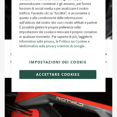
Cookie
Bar
personalizzare i contenuti e gli annunci, per fornire
funzioni di social media e per analizzare il nostro
traffico. Facendo clic su "Accetta", si acconsente a
questo e alla condivisione delle informazioni
sull'utilizzo del nostro sito con i nostri affiliati e partner.
È possibile gestire le proprie preferenze nelle
Impostazioni dei cookie e revocare il proprio consenso
in qualsiasi momento. Per saperne di più, leggete le
Informativa sulla privacy
, le
Politica sui Cookies
e
le
Informativa sulla privacy e termini di Google
..
Rotwild IPU375
L'accumulatore di energia specifico per il gruppo target della nostra serie
Aggressive convince con una capacità della batteria di 360 Wh e una
tecnologia delle celle ad alte prestazioni (tipo 21700/5,0 Ah) con un peso
IMPOSTAZIONI DEI COOKIE
minimo e posizionato in basso di 1,9 kg grazie all'alloggiamento in
carbonio ottimizzato per il peso e realizzato a mano.
ACCETTARE COOKIES