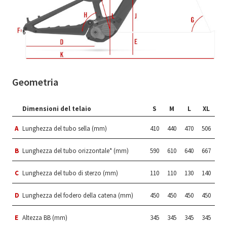
Geometria
Dimensioni del telaio
S
M
L
XL
A
Lunghezza del tubo sella (mm)
410
440
470
506
B
Lunghezza del tubo orizzontale* (mm)
590
610
640
667
C
Lunghezza del tubo di sterzo (mm)
110
110
130
140
D
Lunghezza del fodero della catena (mm)
450
450
450
450
E
Altezza BB (mm)
345
345
345
345