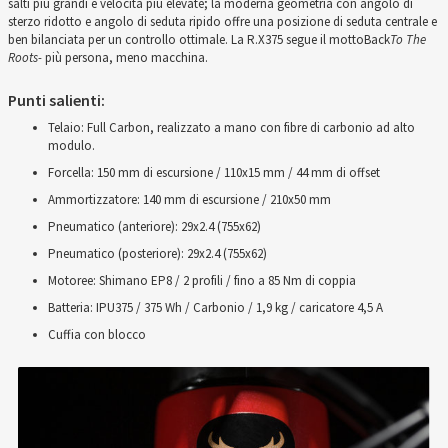
salti più grandi e velocità più elevate; la moderna geometria con angolo di
sterzo ridotto e angolo di seduta ripido offre una posizione di seduta centrale e
ben bilanciata per un controllo ottimale. La R.X375 segue il mottoBack
To The
Roots-
più persona, meno macchina.
Punti salienti:
Telaio: Full Carbon, realizzato a mano con fibre di carbonio ad alto
modulo.
Forcella: 150 mm di escursione / 110x15 mm / 44 mm di offset
Ammortizzatore: 140 mm di escursione / 210x50 mm
Pneumatico (anteriore): 29x2.4 (755x62)
Pneumatico (posteriore): 29x2.4 (755x62)
Motoree: Shimano EP8 / 2 profili / fino a 85 Nm di coppia
Batteria: IPU375 / 375 Wh / Carbonio / 1,9 kg / caricatore 4,5 A
Cuffia con blocco