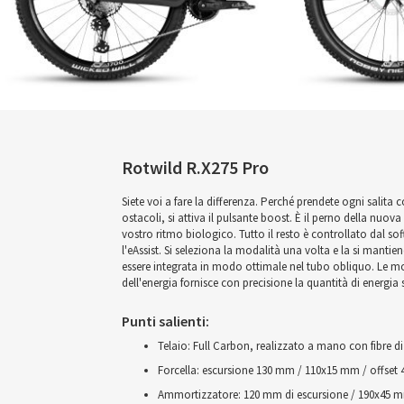
Rotwild R.X275 Pro
Siete voi a fare la differenza. Perché prendete ogni salita 
ostacoli, si attiva il pulsante boost. È il perno della nuova
vostro ritmo biologico. Tutto il resto è controllato dal s
l'eAssist. Si seleziona la modalità una volta e la si mantie
essere integrata in modo ottimale nel tubo obliquo. Le mo
dell'energia fornisce con precisione la quantità di energia 
Punti salienti:
Telaio: Full Carbon, realizzato a mano con fibre 
Forcella: escursione 130 mm / 110x15 mm / offset
Ammortizzatore: 120 mm di escursione / 190x45 