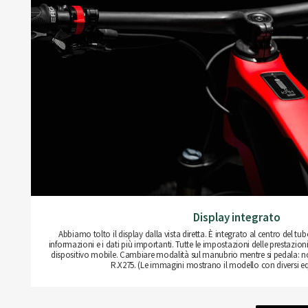
Display integrato
Abbiamo tolto il display dalla vista diretta. È integrato al centro del tu
informazioni e i dati più importanti. Tutte le impostazioni delle prestazioni
dispositivo mobile. Cambiare modalità sul manubrio mentre si pedala: no
R.X275. (Le immagini mostrano il modello con diversi 