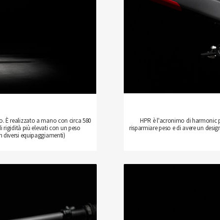
ulo. È realizzato a mano con circa 580
HPR è l'acronimo di harmonic pi
i rigidità più elevati con un peso
risparmiare peso e di avere un des
 diversi equipaggiamenti)