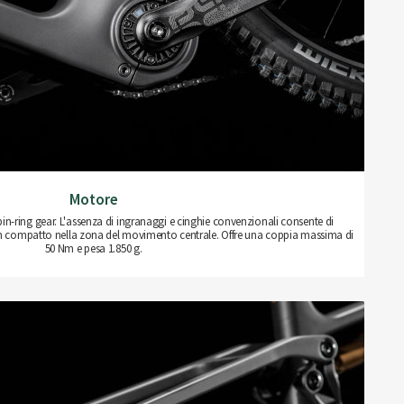
Motore
n-ring gear. L'assenza di ingranaggi e cinghie convenzionali consente di
ign compatto nella zona del movimento centrale. Offre una coppia massima di
50 Nm e pesa 1.850 g.