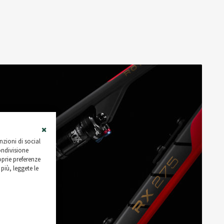
Close
nzioni di social
Cookie
ondivisione
Bar
roprie preferenze
più, leggete le