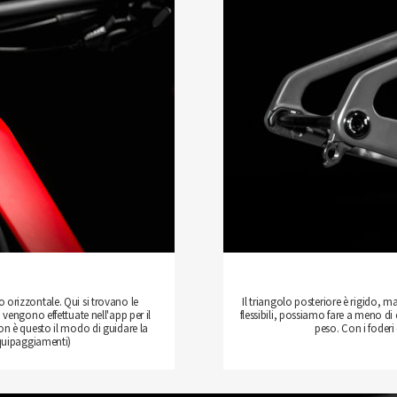
bo orizzontale. Qui si trovano le
Il triangolo posteriore è rigido, m
 vengono effettuate nell'app per il
flessibili, possiamo fare a meno di
n è questo il modo di guidare la
peso. Con i foder
equipaggiamenti)