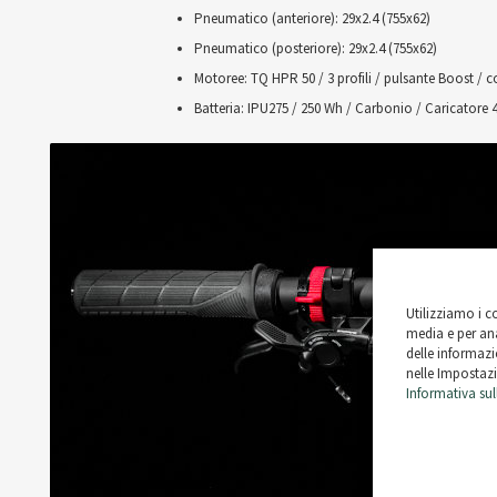
Pneumatico (anteriore): 29x2.4 (755x62)
Pneumatico (posteriore): 29x2.4 (755x62)
Motoree: TQ HPR 50 / 3 profili / pulsante Boost / 
Batteria: IPU275 / 250 Wh / Carbonio / Caricatore 4
Utilizziamo i c
media e per ana
delle informazio
nelle Impostazi
Informativa sul