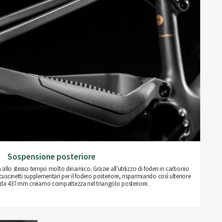
Sospensione posteriore
a allo stesso tempo molto dinamico. Grazie all'utilizzo di foderi in carbonio
 cuscinetti supplementari per il fodero posteriore, risparmiando così ulteriore
i da 437 mm creiamo compattezza nel triangolo posteriore.