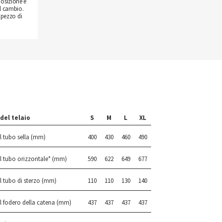
posizione è
l cambio.
 pezzo di
del telaio
S
M
L
XL
 tubo sella (mm)
400
430
460
490
l tubo orizzontale* (mm)
590
622
649
677
 tubo di sterzo (mm)
110
110
130
140
 fodero della catena (mm)
437
437
437
437