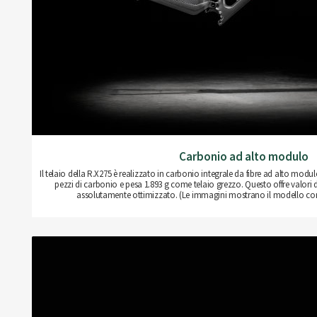
Carbonio ad alto modulo
Il telaio della R.X275 è realizzato in carbonio integrale da fibre ad alto mod
pezzi di carbonio e pesa 1.893 g come telaio grezzo. Questo offre valori d
assolutamente ottimizzato. (Le immagini mostrano il modello con