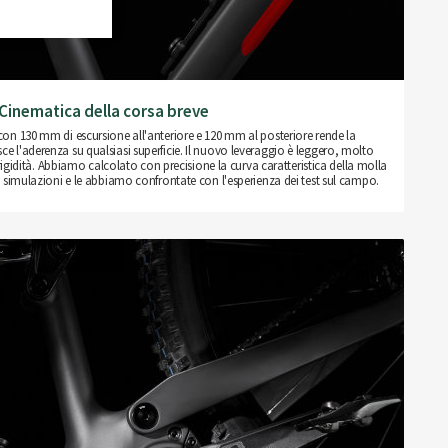
Cinematica della corsa breve
con 130 mm di escursione all'anteriore e 120 mm al posteriore rende la
e l'aderenza su qualsiasi superficie. Il nuovo leveraggio è leggero, molto
igidità. Abbiamo calcolato con precisione la curva caratteristica della molla
 simulazioni e le abbiamo confrontate con l'esperienza dei test sul campo.