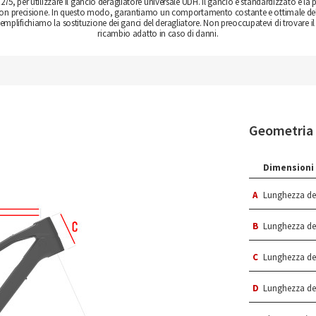
275, per utilizzare il gancio deragliatore universale UDH. Il gancio è standardizzato e la 
 con precisione. In questo modo, garantiamo un comportamento costante e ottimale de
 semplifichiamo la sostituzione dei ganci del deragliatore. Non preoccupatevi di trovare il
ricambio adatto in caso di danni.
Geometria
Dimensioni 
A
Lunghezza del
B
Lunghezza de
C
Lunghezza del
D
Lunghezza del