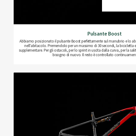
Pulsante Boost
Abbiamo posizionato il pulsante Boost perfettamente sul manubrio e lo
nell'abitacolo. Premendolo per un massimo di 30 secondi, la bicicletta 
supplementare. Per gli ostacoli, per lo sprint in uscita dalla curva, per la sal
bisogno di nuovo. Il resto è controllato continuamente