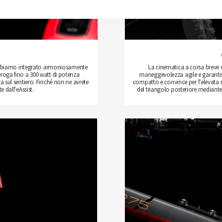
 abbiamo integrato armoniosamente
La cinematica a corsa breve 
eroga fino a 300 watt di potenza
maneggevolezza agile e garantisc
ita sul sentiero. Finché non ne avrete
compatto e convince per l'elevata r
 dall'eAssist.
del triangolo posteriore mediante