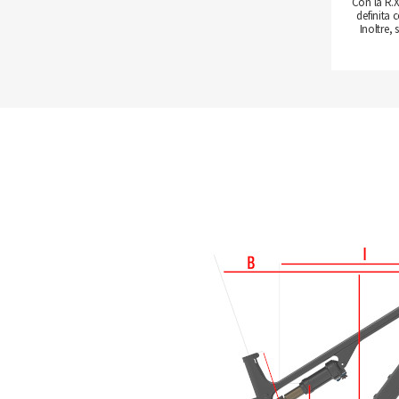
Con la R.X
definita
Inoltre,