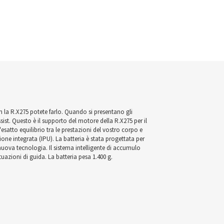
on la R.X275 potete farlo. Quando si presentano gli
ssist. Questo è il supporto del motore della R.X275 per il
satto equilibrio tra le prestazioni del vostro corpo e
ione integrata (IPU). La batteria è stata progettata per
uova tecnologia. Il sistema intelligente di accumulo
tuazioni di guida. La batteria pesa 1.400 g.