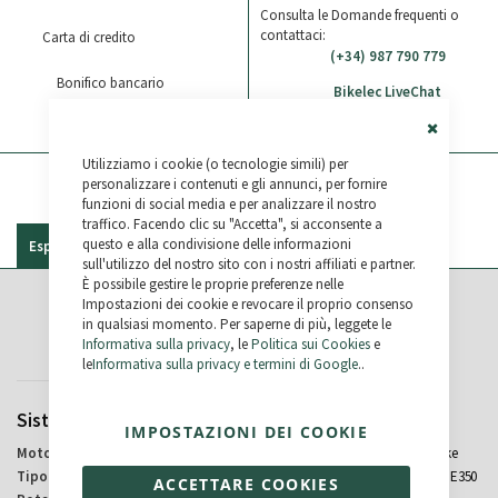
Consulta le Domande frequenti o
contattaci:
Carta di credito
(+34) 987 790 779
Bonifico bancario
Bikelec LiveChat
Paypal
WhatsApp
Close
Utilizziamo i cookie (o tecnologie simili) per
Cookie
Bar
personalizzare i contenuti e gli annunci, per fornire
funzioni di social media e per analizzare il nostro
traffico. Facendo clic su "Accetta", si acconsente a
questo e alla condivisione delle informazioni
Especificaciones
Recensioni
sull'utilizzo del nostro sito con i nostri affiliati e partner.
È possibile gestire le proprie preferenze nelle
Impostazioni dei cookie e revocare il proprio consenso
Specifiche
in qualsiasi momento. Per saperne di più, leggete le
Informativa sulla privacy
, le
Politica sui Cookies
e
le
Informativa sulla privacy e termini di Google
..
Sistema Elettrico
Freni
IMPOSTAZIONI DEI COOKIE
Bafang
Tektro E350 hidraulic brake
Parte posteriore
Tektro Lever E350
ACCETTARE COOKIES