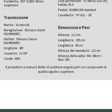
YG-WD411 LED dry
RST GUIDE 95mm
battery 30.4
suspension
B249DU BS standard
YP-031－26''
Trasmissione
10 velocità
Dimensioni e Pesi
Shimano Deore
KSLM6000RC
112 cm
Shimano Deore
205 cm
KSLM6000RC
68 cm
48T
112 cm
11-34T
Min: 88cm /
KMC
Max: 100
Il produttore si riserva il diritto di sostituire singole parti con componenti di
qualità uguale o superiore.