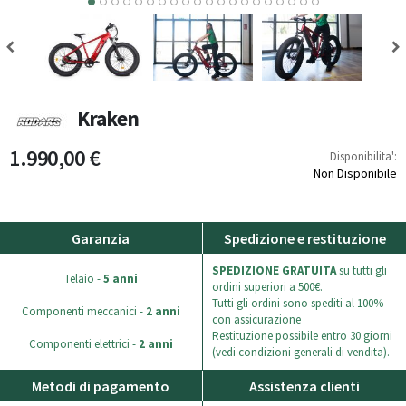
10
11
12
13
14
15
16
17
18
19
Kraken
1.990,00 €
Disponibilita':
Non Disponibile
Garanzia
Spedizione e restituzione
SPEDIZIONE GRATUITA
su tutti gli
Telaio -
5 anni
ordini superiori a 500€.
Tutti gli ordini sono spediti al 100%
Componenti meccanici -
2 anni
con assicurazione
Restituzione possibile entro 30 giorni
Componenti elettrici -
2 anni
(vedi condizioni generali di vendita).
Metodi di pagamento
Assistenza clienti