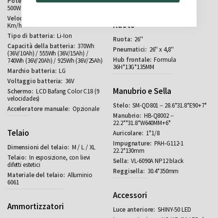
250W (45Nm) /
160 mm \ 180 mm
500W (80Nm)
25
Ruote
Km/h
Li-Ion
26''
370Wh
26'' x 4,8''
(36V/10Ah) / 555Wh (36V/15Ah) /
Formula
740Wh (36V/20Ah) / 925Wh (36V/25Ah)
36H*13G*135MM
LG
36V
Manubrio e Sella
LCD Bafang Color C18 (9
velocidades)
SM-QD801－28.6*31.8*E90+7°
Opzionale
HB-Q8002－
22.2**31.8*W640MM+6°
Telaio
1''1/8
PAH-G112-1
M / L / XL
22.2*130mm
In esposizione, con lievi
VL-6090A NP12 black
difetti estetici
30.4*350mm
Alluminio
6061
Accessori
Ammortizzatori
SHINY-50 LED