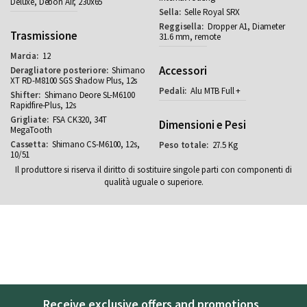
Deluxe, Debon Air, 230x65
Selle Royal SRX
Dropper A1, Diameter
Trasmissione
31.6 mm, remote
12
Accessori
Shimano
XT RD-M8100 SGS Shadow Plus, 12s
Alu MTB Full +
Shimano Deore SL-M6100
Rapidfire-Plus, 12s
FSA CK320, 34T
Dimensioni e Pesi
MegaTooth
Shimano CS-M6100, 12s,
27.5 Kg
10/51
Il produttore si riserva il diritto di sostituire singole parti con componenti di
qualità uguale o superiore.
Receive exclusive offers and promotions