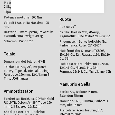
Smart System CX (BDU384Y)
Magura MT5, Four piston,
2.8 kg
Rotor RT30 203 mm / 203 mm
Central
100 Nm
Ruote
25
km/h
29’’
Smart System, Powertube
Radiale X30, eDesign,
800 Horizontal, weight 3.9 kg
Asymmetric, Tubeless Ready, 622x30c
Purion 200
Schwalbe Nobby Nic,
Performance, Addix, 29”x2.60”
Shimano TC500B,
Telaio
15x110, CL, 32h. Radiale J110, 15x110,
CL, 32h
44/48
Shimano TC500B,
Full Alu, 29”, Integrated
12x148, CL, MicroSpline, 32h.
battery, Tapered, Internal routing,
Formula, 12x148, CL, MicroSpline, 32h
Rear travel 160 mm, 12x148 mm E-
Thru, UDH hanger
Manubrio e Sella
Ammortizzatori
Alu, Barbore 35 mm,
Extension 35 mm
RockShox DOMAIN Gold
Alu, 780 mm, Barbore 35
RC eMTB, Debon Air, 29'', Travel 160
mm, Rise 15 mm
mm, 1.5 Tapered, 15x110 mm
Acros for Ursa, 1.5”,
RockShox
Internal routing