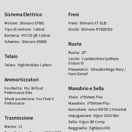
Sistema Elettrico
Freni
Shimano EP801
Shimano XT 8120
Central
Shimano RT800/810
IPU735 QR Carbon
Shimano EM800
Ruote
29''
Telaio
Crankbrothers Synthesis
Enduro I9
High Modulus Carbon
Schwalbe Magic Mary /
Hans Dampf
Ammortizzatori
Manubrio e Sella
Fox 36 Float
Performance Elite
e*thirteen Plus
Fox Float X
Performance
e*thirteen Plus
Acros RW735 1.5 Headset
Ergon GD10 Slim
Trasmissione
Ergon SM Comp
12
Eightpins H01