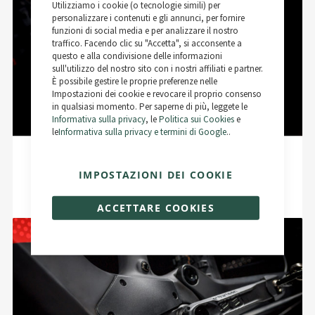
Utilizziamo i cookie (o tecnologie simili) per
Cookie
Bar
personalizzare i contenuti e gli annunci, per fornire
funzioni di social media e per analizzare il nostro
traffico. Facendo clic su "Accetta", si acconsente a
questo e alla condivisione delle informazioni
sull'utilizzo del nostro sito con i nostri affiliati e partner.
È possibile gestire le proprie preferenze nelle
Impostazioni dei cookie e revocare il proprio consenso
in qualsiasi momento. Per saperne di più, leggete le
Informativa sulla privacy
, le
Politica sui Cookies
e
le
Informativa sulla privacy e termini di Google
..
Nuova costruzione del leveraggio
IMPOSTAZIONI DEI COOKIE
Il caratteristico leveraggio dell'ammortizzatore della R.X735 è in parte
realizzato in carbonio in fibra ad alto modulo e un giogo in alluminio
ottimizzato per il peso.
ACCETTARE COOKIES