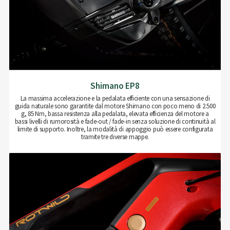
Shimano EP8
La massima accelerazione e la pedalata efficiente con una sensazione di
guida naturale sono garantite dal motore Shimano con poco meno di 2.500
g, 85 Nm, bassa resistenza alla pedalata, elevata efficienza del motore a
bassi livelli di rumorosità e fade-out / fade-in senza soluzione di continuità al
limite di supporto. Inoltre, la modalità di appoggio può essere configurata
tramite tre diverse mappe.