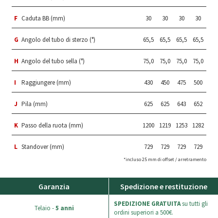
F
Caduta BB (mm)
30
30
30
30
G
Angolo del tubo di sterzo (°)
65,5
65,5
65,5
65,5
H
Angolo del tubo sella (°)
75,0
75,0
75,0
75,0
I
Raggiungere (mm)
430
450
475
500
J
Pila (mm)
625
625
643
652
K
Passo della ruota (mm)
1200
1219
1253
1282
L
Standover (mm)
729
729
729
729
*incluso 25 mm di offset / arretramento
Garanzia
Spedizione e restituzione
SPEDIZIONE GRATUITA
su tutti gli
Telaio -
5 anni
ordini superiori a 500€.