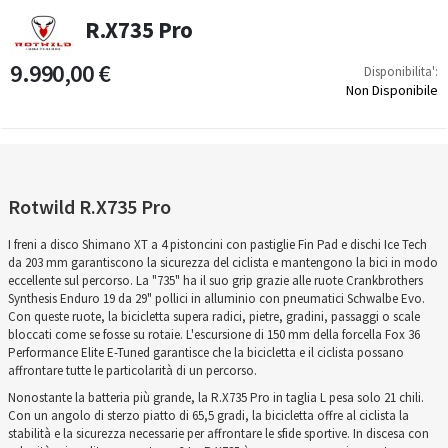
R.X735 Pro
9.990,00 €
Disponibilita':
Non Disponibile
Rotwild R.X735 Pro
I freni a disco Shimano XT a 4 pistoncini con pastiglie Fin Pad e dischi Ice Tech
da 203 mm garantiscono la sicurezza del ciclista e mantengono la bici in modo
eccellente sul percorso. La "735" ha il suo grip grazie alle ruote Crankbrothers
Synthesis Enduro 19 da 29" pollici in alluminio con pneumatici Schwalbe Evo.
Con queste ruote, la bicicletta supera radici, pietre, gradini, passaggi o scale
bloccati come se fosse su rotaie. L'escursione di 150 mm della forcella Fox 36
Performance Elite E-Tuned garantisce che la bicicletta e il ciclista possano
affrontare tutte le particolarità di un percorso.
Nonostante la batteria più grande, la R.X735 Pro in taglia L pesa solo 21 chili.
Con un angolo di sterzo piatto di 65,5 gradi, la bicicletta offre al ciclista la
stabilità e la sicurezza necessarie per affrontare le sfide sportive. In discesa con