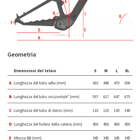
Geometria
Dimensioni del telaio
S
M
L
XL
A
Lunghezza del tubo sella (mm)
410
440
470
506
B
Lunghezza del tubo orizzontale* (mm)
597
617
647
675
C
Lunghezza del tubo di sterzo (mm)
110
110
130
140
D
Lunghezza del fodero della catena (mm)
450
450
450
450
E
Altezza BB (mm)
345
345
345
345