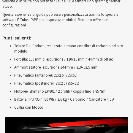
velocità o in salita con potenza? La R.X735 è sempre uno sparring partner
attivo.
Questa esperienza di guida può essere personalizzata tramite lo speciale
software E-Tube. L'APP per dispositivi mobili di Shimano offre due
configurazioni.
Punti salienti:
Telaio: Full Carbon, realizzato a mano con fibre di carbonio ad alto
modulo.
Forcella: 150 mm di escursione / 110x15 mm / 44 mm di offset
Ammortizzatore: escursione 144 mm / 210x52,5 mm
Pneumatico (anteriore): 29x2.6 (755x65)
Pneumatico (posteriore): 29x2.6 (755x65)
Motoree: Shimano EP801 / 2 profili / coppia fino a 85 Nm
Batteria: IPU735 / 720 Wh / 3,6 kg / Carbonio / Caricatore 4,5 A
Cuffia con blocco