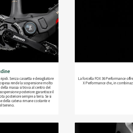
udine
ipidi. Senza cassetta e deragliatore
La forcella FOX 36 Performance offr
sospesa rende la sospensione molto
X Performance che, in combinazi
a della massa si trova al centro del
sospensione posteriore garantisce il
ota posteriore sempre a terra. Se si
one della catena rimane costante e
l terreno.