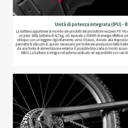
Unità di potenza integrata (IPU) - B
La batteria appartiene al mondo dei prodotti del produttore svizzero FIT. Ha 
un peso della batteria di 4,7 kg, ciò equivale a 204 Wh di energia effettiva 
obliquo con un leggero rigonfiamento verso il basso, dovuto alla disposizion
permette di allocare lo spazio necessario per le elevate prestazioni della batte
da una fonte di alimentazione esterna. È possibile bloccarla in modo sicuro
ABUS. La batteria si integra nel sistema unificato ed espandibile con vari dis