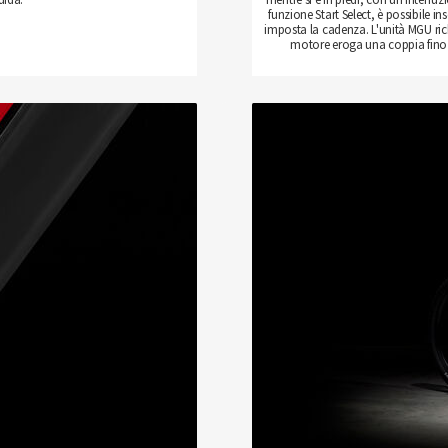
funzione Start Select, è possibile in
imposta la cadenza. L'unità MGU ri
motore eroga una coppia fino 