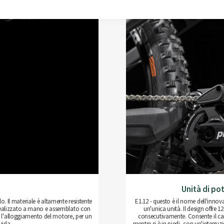
Unità di po
lo. Il materiale è altamente resistente
E1.12 - questo è il nome dell'inno
realizzato a mano e assemblato con
un'unica unità. Il design offre 
 e l'alloggiamento del motore, per un
consecutivamente. Consente il camb
uida.
mentre si è in piedi, con un'interr