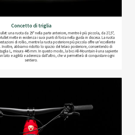
Concetto di triglia
llet: una ruota da 29" nella parte anteriore, mentre è più piccola, da 27,5",
Mullet mette in evidenza i suoi punti di forza nella guida in discesa. La ruota
estazioni di rollio, mentre la ruota posteriore più piccola offre un'eccellente
 Inoltre, abbiamo ridotto lo spazio del telaio posteriore, consentendo di
a taglia L, misura 445 mm. In questo modo, la bici All-Mountain è una sapiente
 un lato e agilità e aderenza dall'altro, che vi permetterà di conquistare ogni
sentiero.