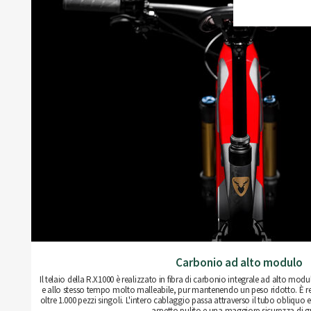
Carbonio ad alto modulo
Il telaio della R.X1000 è realizzato in fibra di carbonio integrale ad alto modu
e allo stesso tempo molto malleabile, pur mantenendo un peso ridotto. È 
oltre 1.000 pezzi singoli. L'intero cablaggio passa attraverso il tubo obliquo
aspetto pulito e una maggiore sicurezza di g