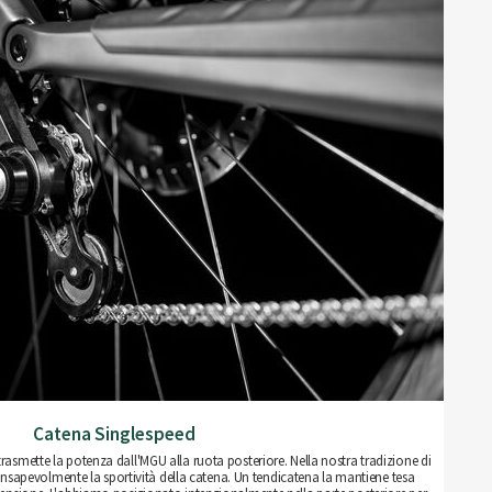
Catena Singlespeed
rasmette la potenza dall'MGU alla ruota posteriore. Nella nostra tradizione di
sapevolmente la sportività della catena. Un tendicatena la mantiene tesa