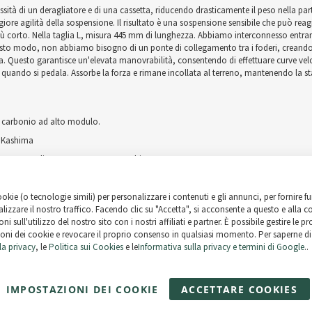
ità di un deragliatore e di una cassetta, riducendo drasticamente il peso nella par
ilità della sospensione. Il risultato è una sospensione sensibile che può reagire d
ù corto. Nella taglia L, misura 445 mm di lunghezza. Abbiamo interconnesso entrambi
sto modo, non abbiamo bisogno di un ponte di collegamento tra i foderi, creando pi
rta. Questo garantisce un'elevata manovrabilità, consentendo di effettuare curve veloc
uando si pedala. Assorbe la forza e rimane incollata al terreno, mantenendo la stabi
di carbonio ad alto modulo.
y Kashima
 X 2-Pos Adjust EVOL LV Factory Kashima
ookie (o tecnologie simili) per personalizzare i contenuti e gli annunci, per fornire fu
6
lizzare il nostro traffico. Facendo clic su "Accetta", si acconsente a questo e alla c
ni sull'utilizzo del nostro sito con i nostri affiliati e partner. È possibile gestire le p
oni dei cookie e revocare il proprio consenso in qualsiasi momento. Per saperne di 
/ 4 livelli di supporto / fino a 85 Nm di coppia
la privacy
, le
Politica sui Cookies
e le
Informativa sulla privacy e termini di Google
..
caricatore 4,8A
IMPOSTAZIONI DEI COOKIE
ACCETTARE COOKIES