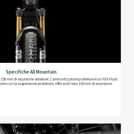
Specifiche All Mountain
e 150 mm di escursione anteriore. L'ammortizzatore posteriore è un FOX Float
one con la sospensione posteriore, offre anch'esso 150 mm di escursione.