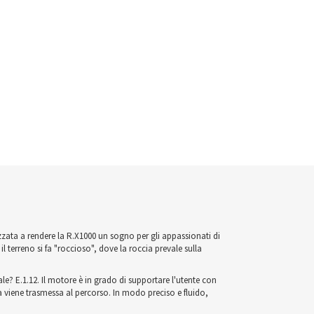
zata a rendere la R.X1000 un sogno per gli appassionati di
terreno si fa "roccioso", dove la roccia prevale sulla
e? E.1.12. Il motore è in grado di supportare l'utente con
viene trasmessa al percorso. In modo preciso e fluido,