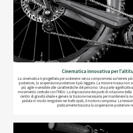
Cinematica innovativa per l'altit
La cinematica è progettata per sostenervi senza compromessi sui terreni più r
posteriore, la sospensione posteriore è più leggera. La minore massa non 
più agile e sensibile alle caratteristiche del percorso. Una parte significativ
movimento centrale con l'MGU. La disposizione dei punti di rotazione della 
centro di gravità ideale e genera la trazione necessaria per mantenere la ru
pedala in modo irregolare nei tratti ripidi, il motore compensa. La tensi
praticamente trascina la sospensione posteriore ne