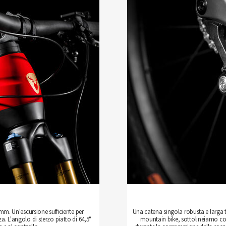
 mm. Un'escursione sufficiente per
Una catena singola robusta e larga t
a. L'angolo di sterzo piatto di 64,5°
mountain bike, sottolineiamo con