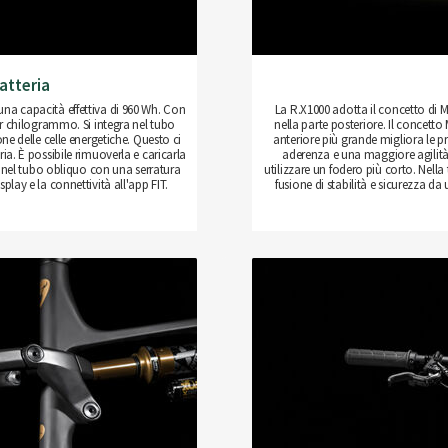
atteria
una capacità effettiva di 960 Wh. Con
La R.X1000 adotta il concetto di Mu
per chilogrammo. Si integra nel tubo
nella parte posteriore. Il concetto 
e delle celle energetiche. Questo ci
anteriore più grande migliora le pr
ria. È possibile rimuoverla e caricarla
aderenza e una maggiore agilità.
 nel tubo obliquo con una serratura
utilizzare un fodero più corto. Nell
play e la connettività all'app FIT.
fusione di stabilità e sicurezza da