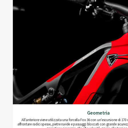
Geometria
All'anteriore viene utilizzata una forcella Fox 36 con un'escursione di 170
affrontare radici spesse, pietre ruvide e passaggi bloccati con grande sicurezz