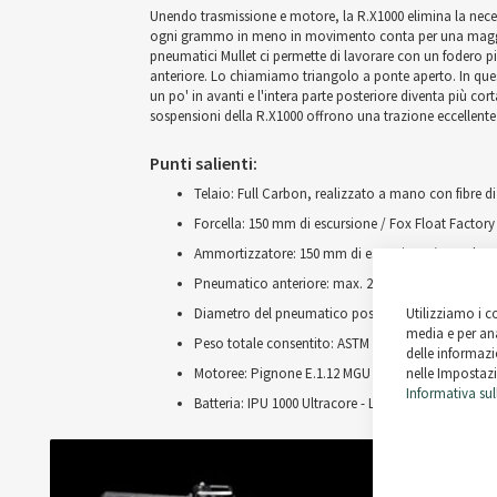
Unendo trasmissione e motore, la R.X1000 elimina la necess
ogni grammo in meno in movimento conta per una maggiore ag
pneumatici Mullet ci permette di lavorare con un fodero pi
anteriore. Lo chiamiamo triangolo a ponte aperto. In que
un po' in avanti e l'intera parte posteriore diventa più co
sospensioni della R.X1000 offrono una trazione eccellente q
Punti salienti:
Telaio: Full Carbon, realizzato a mano con fibre 
Forcella: 150 mm di escursione / Fox Float Factor
Ammortizzatore: 150 mm di escursione / Fox Float
Pneumatico anteriore: max. 29x2.6
Utilizziamo i c
Diametro del pneumatico posteriore: max. 27,5x2.
media e per ana
Peso totale consentito: ASTM 4 / 130 kg
delle informazio
nelle Impostazi
Motoree: Pignone E.1.12 MGU / cambio a 12 velocità 
Informativa sul
Batteria: IPU 1000 Ultracore - Lock / 960 wattora / 