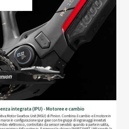
tenza integrata (IPU) - Motoree e cambio
vativa Motor Gearbox Unit (MGU) di Pinion. Combina il cambio e il motore in
12 marce in configurazione spur gear con tre gruppi di ingranaggi innestati
io elettronico, controllato da sensori sensibili: quando si parte in salita,
uzione minima della potenza. Il pignone lo chiama SMART.SHIFT. Utilizzando la