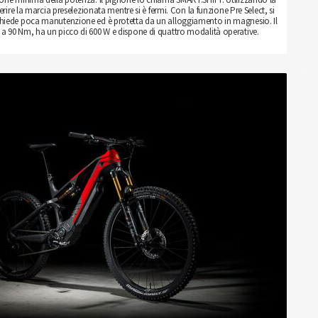
serire la marcia preselezionata mentre si è fermi. Con la funzione Pre Select, si
chiede poca manutenzione ed è protetta da un alloggiamento in magnesio. Il
a 90 Nm, ha un picco di 600 W e dispone di quattro modalità operative.